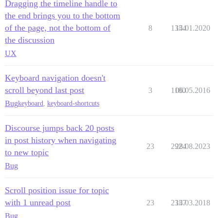
Dragging the timeline handle to
the end brings you to the bottom
of the page, not the bottom of
8
1354
14.01.2020
the discussion
UX
Keyboard navigation doesn't
scroll beyond last post
3
1180
06.05.2016
Bug
keyboard
,
keyboard-shortcuts
Discourse jumps back 20 posts
in post history when navigating
23
2924
28.08.2023
to new topic
Bug
Scroll position issue for topic
with 1 unread post
23
2357
14.03.2018
Bug