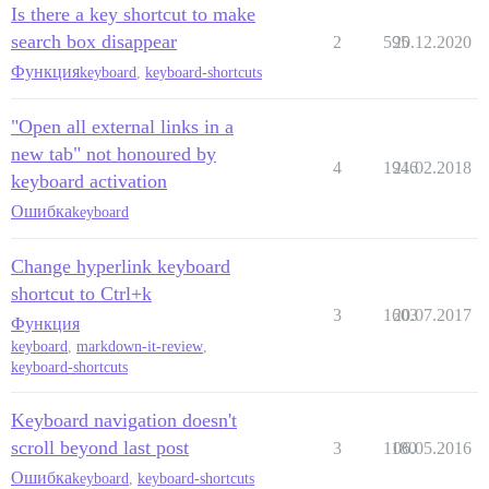
Is there a key shortcut to make
search box disappear
2
595
20.12.2020
Функция
keyboard
,
keyboard-shortcuts
"Open all external links in a
new tab" not honoured by
4
1946
21.02.2018
keyboard activation
Ошибка
keyboard
Change hyperlink keyboard
shortcut to Ctrl+k
3
1603
20.07.2017
Функция
keyboard
,
markdown-it-review
,
keyboard-shortcuts
Keyboard navigation doesn't
scroll beyond last post
3
1180
06.05.2016
Ошибка
keyboard
,
keyboard-shortcuts