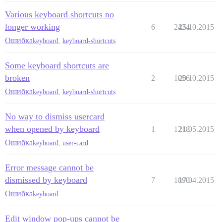
Various keyboard shortcuts no
longer working
6
2424
25.10.2015
Ошибка
keyboard
,
keyboard-shortcuts
Some keyboard shortcuts are
broken
2
1056
20.10.2015
Ошибка
keyboard
,
keyboard-shortcuts
No way to dismiss usercard
when opened by keyboard
1
1218
21.05.2015
Ошибка
keyboard
,
user-card
Error message cannot be
dismissed by keyboard
7
1890
17.04.2015
Ошибка
keyboard
Edit window pop-ups cannot be