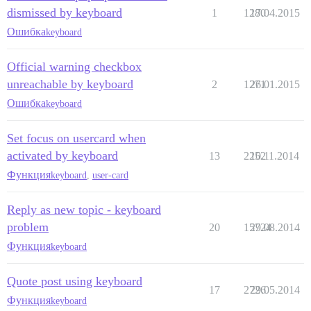
dismissed by keyboard
1
1280
17.04.2015
Ошибка
keyboard
Official warning checkbox
unreachable by keyboard
2
1271
26.01.2015
Ошибка
keyboard
Set focus on usercard when
activated by keyboard
13
2252
10.11.2014
Функция
keyboard
,
user-card
Reply as new topic - keyboard
problem
20
15724
29.08.2014
Функция
keyboard
Quote post using keyboard
17
2726
29.05.2014
Функция
keyboard