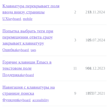
Клавиатура перекрывает поля
ввода внизу страницы
2
213
18.11.2024
UX
keyboard
,
mobile
Попытка выбрать теги при
перемещении ответа сразу
3
169
25.07.2024
закрывает клавиатуру
Ошибка
keyboard
,
tags
Горячие клавиши Emacs в
текстовом поле
11
901
04.12.2023
Поддержка
keyboard
Навигация с клавиатуры на
странице поиска
9
1355
07.07.2021
Функция
keyboard
,
accessibility