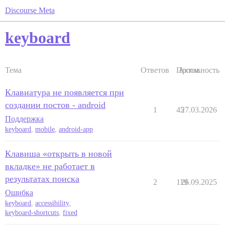
Discourse Meta
keyboard
Тема
Ответов
Просм.
Активность
Клавиатура не появляется при
создании постов - android
1
45
27.03.2026
Поддержка
keyboard
,
mobile
,
android-app
Клавиша «открыть в новой
вкладке» не работает в
результатах поиска
2
119
26.09.2025
Ошибка
keyboard
,
accessibility
,
keyboard-shortcuts
,
fixed