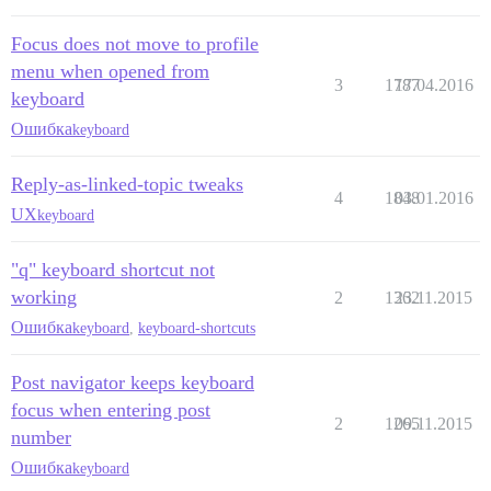
Focus does not move to profile
menu when opened from
3
1787
17.04.2016
keyboard
Ошибка
keyboard
Reply-as-linked-topic tweaks
4
1848
03.01.2016
UX
keyboard
"q" keyboard shortcut not
working
2
1362
23.11.2015
Ошибка
keyboard
,
keyboard-shortcuts
Post navigator keeps keyboard
focus when entering post
2
1265
09.11.2015
number
Ошибка
keyboard