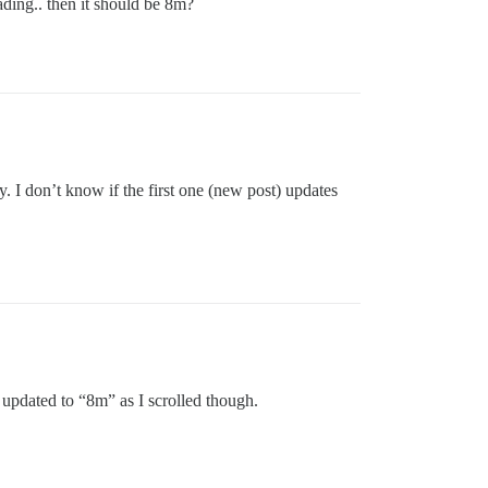
ading.. then it should be 8m?
. I don’t know if the first one (new post) updates
t updated to “8m” as I scrolled though.