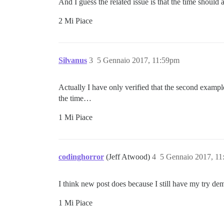
And I guess the related issue is that the time shoul
2 Mi Piace
Silvanus
3
5 Gennaio 2017, 11:59pm
Actually I have only verified that the second exampl
the time…
1 Mi Piace
codinghorror
(Jeff Atwood)
4
5 Gennaio 2017, 1
I think new post does because I still have my try dem
1 Mi Piace