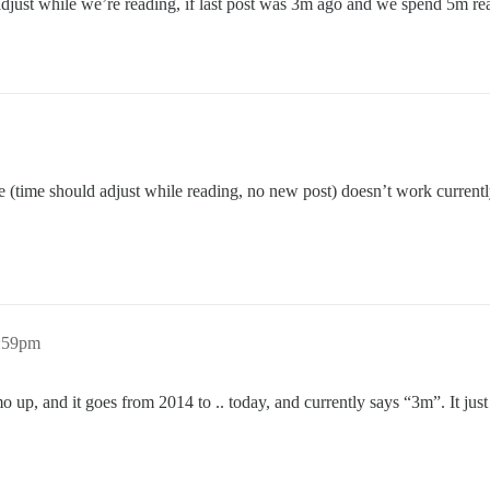
d adjust while we’re reading, if last post was 3m ago and we spend 5m re
e (time should adjust while reading, no new post) doesn’t work currently
1:59pm
o up, and it goes from 2014 to .. today, and currently says “3m”. It jus