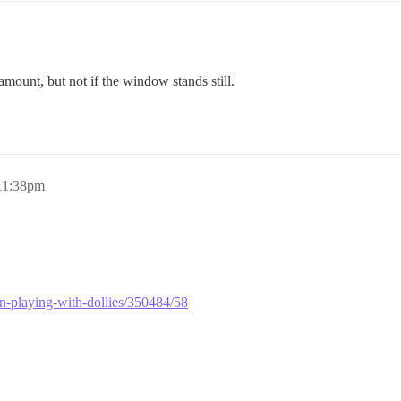
mount, but not if the window stands still.
11:38pm
an-playing-with-dollies/350484/58