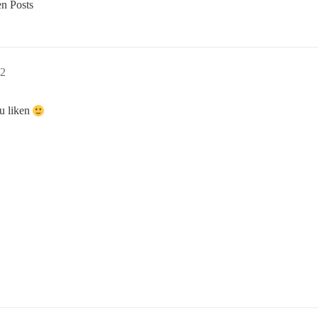
en Posts
12
zu liken