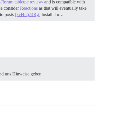
://forum.tabletpc.review/
and is compatible with
ase consider
Reactions
as that will eventually take
 to posts
[7vHi2j74Rg]
Install it u…
und uns Hinweise geben.