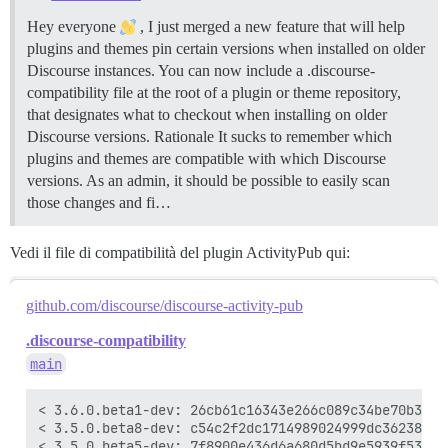
Hey everyone
, I just merged a new feature that will help
plugins and themes pin certain versions when installed on older
Discourse instances. You can now include a .discourse-
compatibility file at the root of a plugin or theme repository,
that designates what to checkout when installing on older
Discourse versions.
Rationale It sucks to remember which
plugins and themes are compatible with which Discourse
versions. As an admin, it should be possible to easily scan
those changes and fi…
Vedi il file di compatibilità del plugin ActivityPub qui:
github.com/discourse/discourse-activity-pub
.discourse-compatibility
main
< 3.6.0.beta1-dev: 26cb61c16343e266c089c34be70b3eeaa
< 3.5.0.beta8-dev: c54c2f2dc1714989024999dc3623867dc
< 3.5.0.beta5-dev: 7f8900e436d6a680d5bd9e5939f53a789