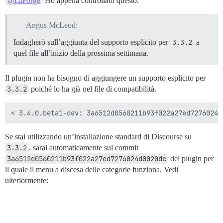
Ho appena controllato questo.
@LaF0rge
Angus McLeod:
Indagherò sull’aggiunta del supporto esplicito per
3.3.2
a
quel file all’inizio della prossima settimana.
Il plugin non ha bisogno di aggiungere un supporto esplicito per
3.3.2
poiché lo ha già nel file di compatibilità.
Se stai utilizzando un’installazione standard di Discourse su
3.3.2
, sarai automaticamente sul commit
3a6512d0560211b93f022a27ed7276024d0020dc
del plugin per
il quale il menu a discesa delle categorie funziona. Vedi
ulteriormente: