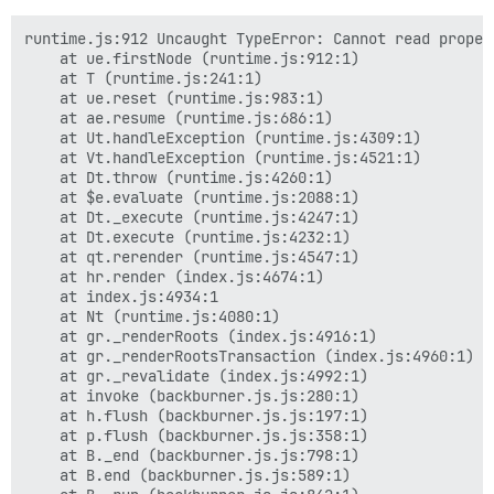
runtime.js:912 Uncaught TypeError: Cannot read proper
    at ue.firstNode (runtime.js:912:1)

    at T (runtime.js:241:1)

    at ue.reset (runtime.js:983:1)

    at ae.resume (runtime.js:686:1)

    at Ut.handleException (runtime.js:4309:1)

    at Vt.handleException (runtime.js:4521:1)

    at Dt.throw (runtime.js:4260:1)

    at $e.evaluate (runtime.js:2088:1)

    at Dt._execute (runtime.js:4247:1)

    at Dt.execute (runtime.js:4232:1)

    at qt.rerender (runtime.js:4547:1)

    at hr.render (index.js:4674:1)

    at index.js:4934:1

    at Nt (runtime.js:4080:1)

    at gr._renderRoots (index.js:4916:1)

    at gr._renderRootsTransaction (index.js:4960:1)

    at gr._revalidate (index.js:4992:1)

    at invoke (backburner.js.js:280:1)

    at h.flush (backburner.js.js:197:1)

    at p.flush (backburner.js.js:358:1)

    at B._end (backburner.js.js:798:1)

    at B.end (backburner.js.js:589:1)
