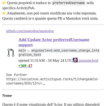
Questa proprietà si traduce in
preferredUsername
nella
specifica ActivityPub.
Attualmente, non può essere modificata una volta impostata.
Questo cambierà se e quando questa PR a Mastodon verrà unita.
github.com/mastodon/mastodon
Add Update Actor preferredUsername
support
main
angusmcleod:add_username_change_inte
←
gration_test
opened
11:31AM - 18 May 24 UTC
angusmcleod
+569
-17
See further 
https://socialhub.activitypub.rocks/t/changeable-
usernames/830/13?u=
…
Nome
Questo è il nome visualizzato dell’Actor. Il suo utilizzo dipenderà