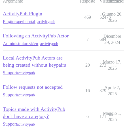
Argomento
Risposte
Visualizzazioni
Attività
ActivityPub Plugin
Giugno 20,
469
52475
2026
Plugin
experimental
,
activitypub
Following an ActivityPub Actor
Dicembre
7
684
29, 2024
Administrators
video
,
activitypub
Local ActivityPub Actors are
Marzo 17,
being created without keypairs
20
273
2025
Support
activitypub
Follow requests not accepted
Aprile 7,
16
379
2025
Support
activitypub
Topics made with ActivityPub
Maggio 1,
don't have a category?
6
171
2025
Support
activitypub