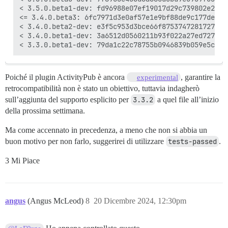
< 3.5.0.beta1-dev: fd96988e07ef19017d29c739802e2e6ae
<= 3.4.0.beta3: 6fc7971d3e0af57e1e9bf88de9c177de13e2
< 3.4.0.beta2-dev: e3f5c953d3bce66f875374728172712bd
< 3.4.0.beta1-dev: 3a6512d0560211b93f022a27ed7276024
Poiché il plugin ActivityPub è ancora
, garantire la
experimental
retrocompatibilità non è stato un obiettivo, tuttavia indagherò
sull’aggiunta del supporto esplicito per
3.3.2
a quel file all’inizio
della prossima settimana.
Ma come accennato in precedenza, a meno che non si abbia un
buon motivo per non farlo, suggerirei di utilizzare
tests-passed
.
3 Mi Piace
angus
(Angus McLeod)
8
20 Dicembre 2024, 12:30pm