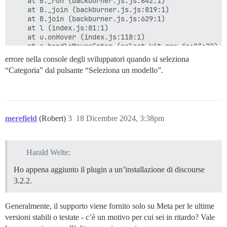
    at B._run (backburner.js.js:842:1)

    at B._join (backburner.js.js:819:1)

    at B.join (backburner.js.js:629:1)

    at l (index.js:81:1)

    at u.onHover (index.js:118:1)

errore nella console degli sviluppatori quando si seleziona
“Categoria” dal pulsante “Seleziona un modello”.
merefield
(Robert)
3
18 Dicembre 2024, 3:38pm
Harald Welte:
Ho appena aggiunto il plugin a un’installazione di discourse
3.2.2.
Generalmente, il supporto viene fornito solo su Meta per le ultime
versioni stabili o testate - c’è un motivo per cui sei in ritardo? Vale