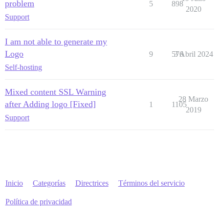
problem
5
898
2020
Support
I am not able to generate my
Logo
9
576
3 Abril 2024
Self-hosting
Mixed content SSL Warning
28 Marzo
after Adding logo [Fixed]
1
1105
2019
Support
Inicio
Categorías
Directrices
Términos del servicio
Política de privacidad