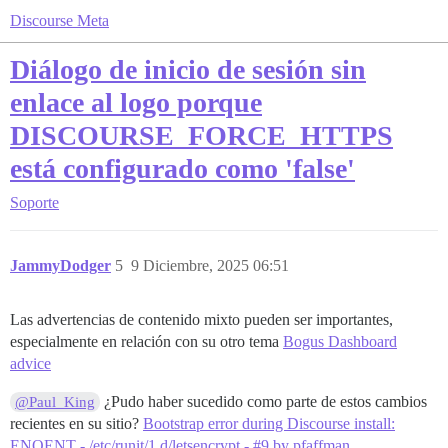
Discourse Meta
Diálogo de inicio de sesión sin
enlace al logo porque
DISCOURSE_FORCE_HTTPS
está configurado como 'false'
Soporte
JammyDodger
5
9 Diciembre, 2025 06:51
Las advertencias de contenido mixto pueden ser importantes,
especialmente en relación con su otro tema
Bogus Dashboard
advice
¿Pudo haber sucedido como parte de estos cambios
@Paul_King
recientes en su sitio?
Bootstrap error during Discourse install:
ENOENT - /etc/runit/1.d/letsencrypt - #9 by pfaffman