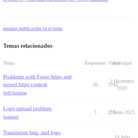
mostrar publicación en el tema
Temas relacionados
Tema
Respuestas
Vistas
Actividad
Problems with Force https and
2 Diciembre
mixed https content
20
3742
2020
Self-hosting
Logo upload problem
5
235
1 Junio 2025
Support
Translation bug, and logo
19 Julio