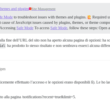
themes and plugins
Site Management
fe Mode
to troubleshoot issues with themes and plugins.
Required use
oot cause of JavaScript issues caused by plugins, themes, or theme compone
Accessing
Safe Mode
To access
Safe Mode
, follow these steps: Ope
alla fine dell’URL del sito non ha aperto alcuna pagina di opzioni: ha so
ial
ha prodotto lo stesso risultato e non sembrava esserci alcuna differe
28pm
icemente effettuato l’accesso e le opzioni erano disponibili lì). Le ho la
ato alla pagina /notifications?recent=true&limit=5.