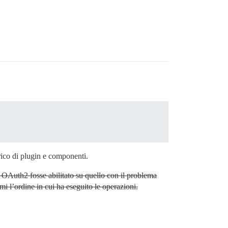
rico di plugin e componenti.
n OAuth2 fosse abilitato su quello con il problema
i l’ordine in cui ha eseguito le operazioni.