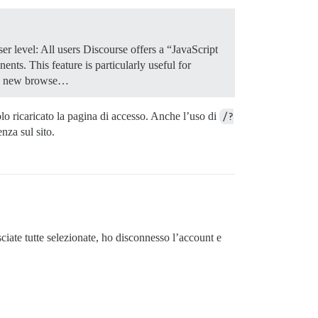
r level: All users Discourse offers a “JavaScript
nts. This feature is particularly useful for
n a new browse…
lo ricaricato la pagina di accesso. Anche l’uso di
/?
nza sul sito.
sciate tutte selezionate, ho disconnesso l’account e