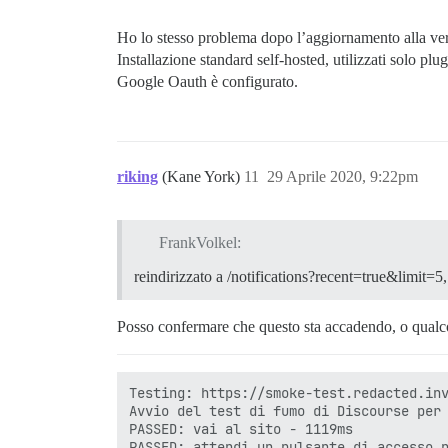
Ho lo stesso problema dopo l’aggiornamento alla ver
Installazione standard self-hosted, utilizzati solo plugi
Google Oauth è configurato.
riking
(Kane York)
11
29 Aprile 2020, 9:22pm
FrankVolkel:
reindirizzato a /notifications?recent=true&limit=5
Posso confermare che questo sta accadendo, o qualcosa
Testing: https://smoke-test.redacted.inv
Avvio del test di fumo di Discourse per 
PASSED: vai al sito - 1119ms

PASSED: attendi un pulsante di accesso n