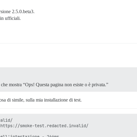
sione 2.5.0.beta3.
n ufficiali.
, che mostra “Ops! Questa pagina non esiste o è privata.”
 di simile, sulla mia installazione di test.
alid/

https://smoke-test.redacted.invalid/

ell'intestazione - 266ms
