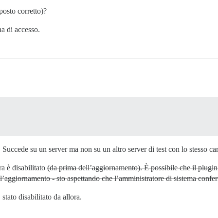
posto corretto)?
a di accesso.
 Succede su un server ma non su un altro server di test con lo stesso ca
a è disabilitato
(da prima dell’aggiornamento). È possibile che il plugi
 l’aggiornamento - sto aspettando che l’amministratore di sistema conferm
tato disabilitato da allora.