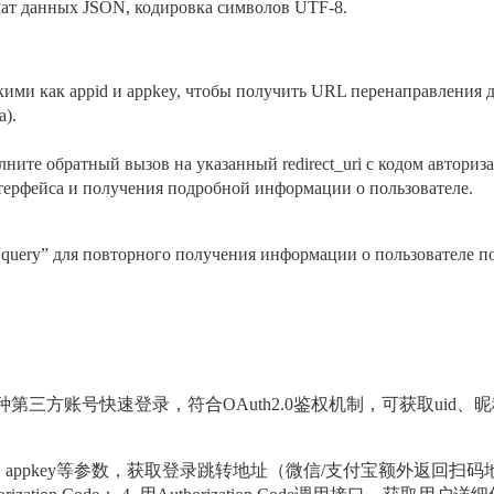
мат данных JSON, кодировка символов UTF-8.
ими как appid и appkey, чтобы получить URL перенаправления д
).
ите обратный вызов на указанный redirect_uri с кодом авторизац
терфейса и получения подробной информации о пользователе.
query” для повторного получения информации о пользователе по
种第三方账号快速登录，符合OAuth2.0鉴权机制，可获取uid、昵
id、appkey等参数，获取登录跳转地址（微信/支付宝额外返回扫码地