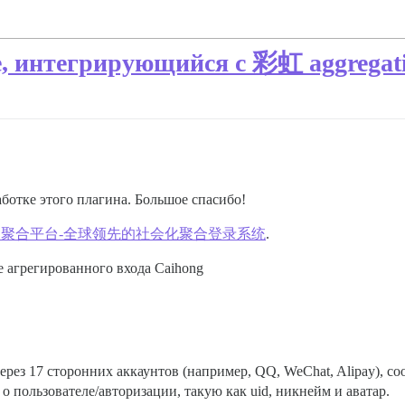
, интегрирующийся с 彩虹 aggregati
ботке этого плагина. Большое спасибо!
洛云聚合平台-全球领先的社会化聚合登录系统
.
 агрегированного входа Caihong
рез 17 сторонних аккаунтов (например, QQ, WeChat, Alipay), с
 пользователе/авторизации, такую как uid, никнейм и аватар.