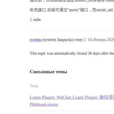
成功后，自动回调至指定redirect_uri并携带Authori
补充接口 后续可通过“query”接口，凭socia
1 лайк
system
(system) Закрыл(а) тему
2
04.Январь.2026
This topic was automatically closed 30 days after the
Связанные темы
Тема
Login Plugin: WeChat Login Plugin/ 
Plugin
auth-plugins