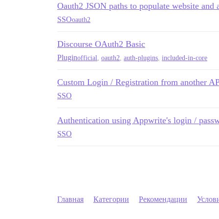
Oauth2 JSON paths to populate website and a
SSO
oauth2
Discourse OAuth2 Basic
Plugin
official
,
oauth2
,
auth-plugins
,
included-in-core
Custom Login / Registration from another A
SSO
Authentication using Appwrite's login / pass
SSO
Главная
Категории
Рекомендации
Услов