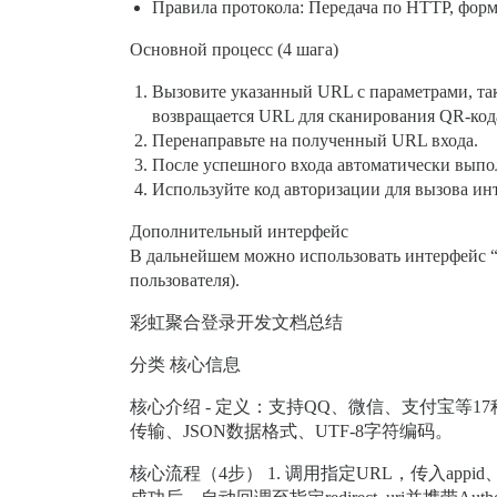
Правила протокола: Передача по HTTP, фор
Основной процесс (4 шага)
Вызовите указанный URL с параметрами, так
возвращается URL для сканирования QR-кода
Перенаправьте на полученный URL входа.
После успешного входа автоматически выполн
Используйте код авторизации для вызова ин
Дополнительный интерфейс
В дальнейшем можно использовать интерфейс “
пользователя).
彩虹聚合登录开发文档总结
分类 核心信息
核心介绍 - 定义：支持QQ、微信、支付宝等17
传输、JSON数据格式、UTF-8字符编码。
核心流程（4步） 1. 调用指定URL，传入app