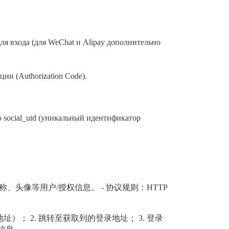
ля входа (для WeChat и Alipay дополнительно
ии (Authorization Code).
 social_uid (уникальный идентификатор
称、头像等用户/授权信息。 - 协议规则：HTTP
址）； 2. 跳转至获取到的登录地址； 3. 登录