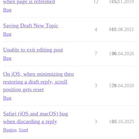
when page is refreshed
12
1132
05.11.2019
Bug
Saving Draft New Topic
4
811
03.08.2021
Bug
Unable to exit editing post
7
130
06.04.2026
Bug
On iOS, when minimizing then
restoring a draft reply, scroll
3
579
28.04.2020
position gets reset
Bug
Safari (iOS and macOS) bug
when discarding a reply
3
160
15.10.2025
Bug
ios
,
fixed