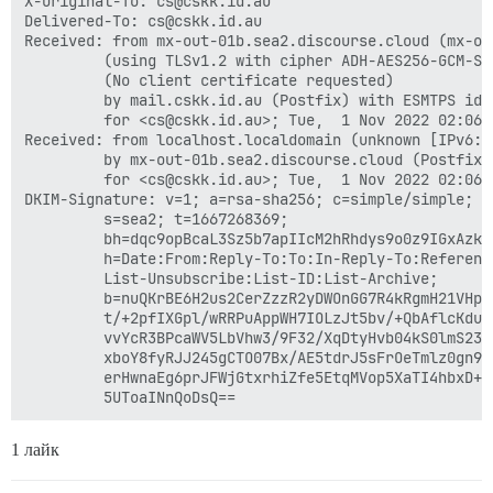
X-Original-To: cs@cskk.id.au

Delivered-To: cs@cskk.id.au

Received: from mx-out-01b.sea2.discourse.cloud (mx-ou
         (using TLSv1.2 with cipher ADH-AES256-GCM-SH
         (No client certificate requested)

         by mail.cskk.id.au (Postfix) with ESMTPS id 2
         for <cs@cskk.id.au>; Tue,  1 Nov 2022 02:06:1
Received: from localhost.localdomain (unknown [IPv6:2
         by mx-out-01b.sea2.discourse.cloud (Postfix)
         for <cs@cskk.id.au>; Tue,  1 Nov 2022 02:06:0
DKIM-Signature: v=1; a=rsa-sha256; c=simple/simple; d
         s=sea2; t=1667268369;

         bh=dqc9opBcaL3Sz5b7apIIcM2hRhdys9o0z9IGxAzk4i
         h=Date:From:Reply-To:To:In-Reply-To:Reference
         List-Unsubscribe:List-ID:List-Archive;

         b=nuQKrBE6H2us2CerZzzR2yDWOnGG7R4kRgmH21VHpz
         t/+2pfIXGpl/wRRPuAppWH7IOLzJt5bv/+QbAflcKduB
         vvYcR3BPcaWV5LbVhw3/9F32/XqDtyHvb04kS0lmS230
         xboY8fyRJJ245gCTO07Bx/AE5tdrJ5sFrOeTmlz0gn9N
         erHwnaEg6prJFWjGtxrhiZfe5EtqMVop5XaTI4hbxD++
1 лайк