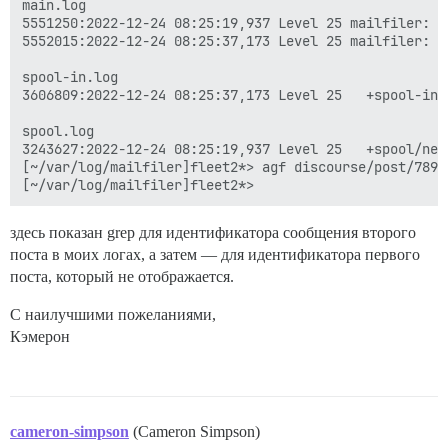
main.log

5551250:2022-12-24 08:25:19,937 Level 25 mailfiler: m
5552015:2022-12-24 08:25:37,173 Level 25 mailfiler: m
spool-in.log

3606809:2022-12-24 08:25:37,173 Level 25   +spool-in/
spool.log

3243627:2022-12-24 08:25:19,937 Level 25   +spool/new
[~/var/log/mailfiler]fleet2*> agf discourse/post/7893
здесь показан grep для идентификатора сообщения второго
поста в моих логах, а затем — для идентификатора первого
поста, который не отображается.
С наилучшими пожеланиями,
Кэмерон
cameron-simpson
(Cameron Simpson)