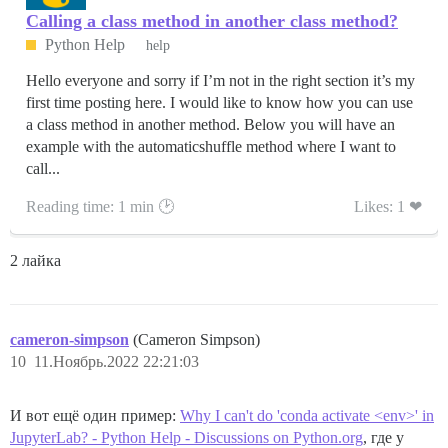
Calling a class method in another class method?
Python Help
help
Hello everyone and sorry if I’m not in the right section it’s my
first time posting here. I would like to know how you can use
a class method in another method. Below you will have an
example with the automaticshuffle method where I want to
call...
Reading time: 1 min 🕑
Likes: 1 ❤
2 лайка
cameron-simpson
(Cameron Simpson)
10
11.Ноябрь.2022 22:21:03
И вот ещё один пример:
Why I can't do 'conda activate <env>' in
JupyterLab? - Python Help - Discussions on Python.org
, где у