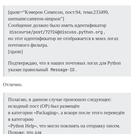
[quote=“Кэмерон Симпсон, пост:94, тема:233499,
username:cameron-simpson”]
Сообщение должно было иметь идентификатор
discourse/post/72724@discuss.python.org
,
но этот идентификатор не отображается в моих логах
почтового фильтра.
[/quote]
Подтверждаю, что в наших почтовых логах для Python
указан правильный
Message-ID
.
Отлично.
Полагаю, в данном случае произошло следующее:
исходный пост (OP) был размещён
в категории «Packaging», а вскоре после этого переведён
в категорию
«Python Help», что могло повлиять на отправку писем.
Похоже, что для