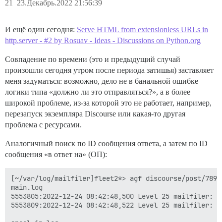
21
23.Декабрь.2022 21:56:39
И ещё один сегодня:
Serve HTML from extensionless URLs in
http.server - #2 by Rosuav - Ideas - Discussions on Python.org
Совпадение по времени (это и предыдущий случай
произошли сегодня утром после периода затишья) заставляет
меня задуматься: возможно, дело не в банальной ошибке
логики типа «должно ли это отправляться?», а в более
широкой проблеме, из-за которой это не работает, например,
перезапуск экземпляра Discourse или какая-то другая
проблема с ресурсами.
Аналогичный поиск по ID сообщения ответа, а затем по ID
сообщения «в ответ на» (ОП):
[~/var/log/mailfiler]fleet2*> agf discourse/post/7899
main.log

5553805:2022-12-24 08:42:48,500 Level 25 mailfiler: m
5553809:2022-12-24 08:42:48,522 Level 25 mailfiler: m