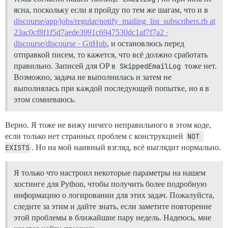
ясна, поскольку если я пройду по тем же шагам, что и в
discourse/app/jobs/regular/notify_mailing_list_subscribers.rb at
23ac0cf8f1f5d7aede3991c6947530dc1af7f7a2 ·
discourse/discourse · GitHub
, и остановлюсь перед
отправкой писем, то кажется, что всё должно сработать
правильно. Записей для OP в
SkippedEmailLog
тоже нет.
Возможно, задача не выполнилась и затем не
выполнялась при каждой последующей попытке, но я в
этом сомневаюсь.
Верно. Я тоже не вижу ничего неправильного в этом коде,
если только нет странных проблем с конструкцией
NOT 
EXISTS
. Но на мой наивный взгляд, всё выглядит нормально.
Я только что настроил некоторые параметры на нашем
хостинге для Python, чтобы получить более подробную
информацию о логировании для этих задач. Пожалуйста,
следите за этим и дайте знать, если заметите повторение
этой проблемы в ближайшие пару недель. Надеюсь, мне