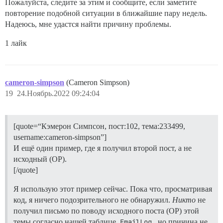
Пожалуйста, следите за этим и сообщите, если заметите
повторение подобной ситуации в ближайшие пару недель.
Надеюсь, мне удастся найти причину проблемы.
1 лайк
cameron-simpson
(Cameron Simpson)
19
24.Ноябрь.2022 09:24:04
[quote=“Кэмерон Симпсон, пост:102, тема:233499,
username:cameron-simpson”]
И ещё один пример, где я получил второй пост, а не
исходный (OP).
[/quote]
Я использую этот пример сейчас. Пока что, просматривая
код, я ничего подозрительного не обнаружил.
Никто
не
получил письмо по поводу исходного поста (OP) этой
темы согласно нашей таблице
EmailLog
, но причина не