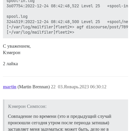
spool-in.log

3607754:2022-12-24 08:42:48,522 Level 25   +spool-in/
spool.log

3244519:2022-12-24 08:42:48,500 Level 25   +spool/new
[~/var/log/mailfiler]fleet2*> agf discourse/post/7896
С уважением,
Кэмерон
2 лайка
martin
(Martin Brennan)
22
03.Январь.2023 06:30:12
Кэмерон Симпсон:
Совпадение по времени (это и предыдущий случай
произошли сегодня утром после периода затишья)
заставляет меня задуматься: может быть, дело не в