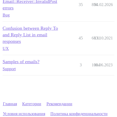
Email::Receiver::InvalidPost
35
850
04.02.2026
errors
Bug
Confusion between Reply To
and Reply List in email
45
6831
13.10.2021
responses
UX
Samples of emails?
3
1004
11.06.2023
Support
Главная
Категории
Рекомендации
Условия использования
Политика конфиденциальности