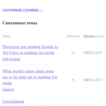
следующая страница →
Связанные темы
Тема
Ответов
Просм.
Активность
Discourse not sending Emails to
All Users in mailing list mode
22
1377
01.04.2020
Self-hosting
What would cause some posts
not to be sent out in mailing list
9
514
04.04.2023
mode
Support
Unexplained