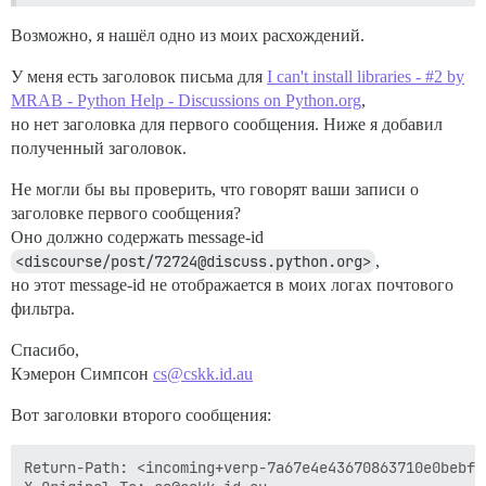
Возможно, я нашёл одно из моих расхождений.
У меня есть заголовок письма для
I can't install libraries - #2 by
MRAB - Python Help - Discussions on Python.org
,
но нет заголовка для первого сообщения. Ниже я добавил
полученный заголовок.
Не могли бы вы проверить, что говорят ваши записи о
заголовке первого сообщения?
Оно должно содержать message-id
<discourse/post/72724@discuss.python.org>
,
но этот message-id не отображается в моих логах почтового
фильтра.
Спасибо,
Кэмерон Симпсон
cs@cskk.id.au
Вот заголовки второго сообщения:
Return-Path: <incoming+verp-7a67e4e43670863710e0bebf8