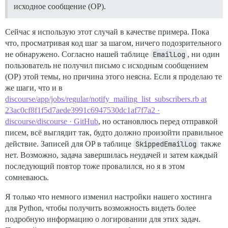
исходное сообщение (OP).
Сейчас я использую этот случай в качестве примера. Пока
что, просматривая код шаг за шагом, ничего подозрительного
не обнаружено. Согласно нашей таблице
EmailLog
, ни один
пользователь не получил письмо с исходным сообщением
(OP) этой темы, но причина этого неясна. Если я проделаю те
же шаги, что и в
discourse/app/jobs/regular/notify_mailing_list_subscribers.rb at
23ac0cf8f1f5d7aede3991c6947530dc1af7f7a2 ·
discourse/discourse · GitHub
, но остановлюсь перед отправкой
писем, всё выглядит так, будто должно произойти правильное
действие. Записей для OP в таблице
SkippedEmailLog
также
нет. Возможно, задача завершилась неудачей и затем каждый
последующий повтор тоже провалился, но я в этом
сомневаюсь.
Я только что немного изменил настройки нашего хостинга
для Python, чтобы получить возможность видеть более
подробную информацию о логировании для этих задач.