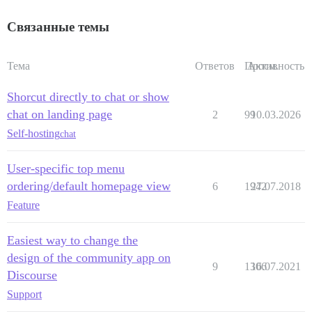
Связанные темы
Тема
Ответов
Просм.
Активность
Shorcut directly to chat or show
chat on landing page
2
99
10.03.2026
Self-hosting
chat
User-specific top menu
ordering/default homepage view
6
1942
27.07.2018
Feature
Easiest way to change the
design of the community app on
9
1306
16.07.2021
Discourse
Support