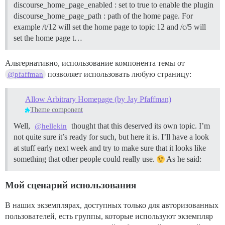
discourse_home_page_enabled : set to true to enable the plugin
discourse_home_page_path : path of the home page. For
example /t/12 will set the home page to topic 12 and /c/5 will
set the home page t…
Альтернативно, использование компонента темы от
позволяет использовать любую страницу:
@pfaffman
Allow Arbitrary Homepage (by Jay Pfaffman)
Theme component
Well,
thought that this deserved its own topic. I’m
@hellekin
not quite sure it’s ready for such, but here it is. I’ll have a look
at stuff early next week and try to make sure that it looks like
something that other people could really use.
As he said:
Мой сценарий использования
В наших экземплярах, доступных только для авторизованных
пользователей, есть группы, которые используют экземпляр