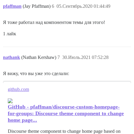
pfaffman
(Jay Pfaffman)
6
05.Сентябрь.2020 01:44:49
Я тоже работал над компонентом темы для этого!
1 лайк
nathank
(Nathan Kershaw)
7
30.Июль.2021 07:52:28
Я вижу, что вы уже это сделали:
github.com
GitHub - pfaffman/discourse-custom-homepage-
for-groups: Discourse theme component to change
home page...
Discourse theme component to change home page based on