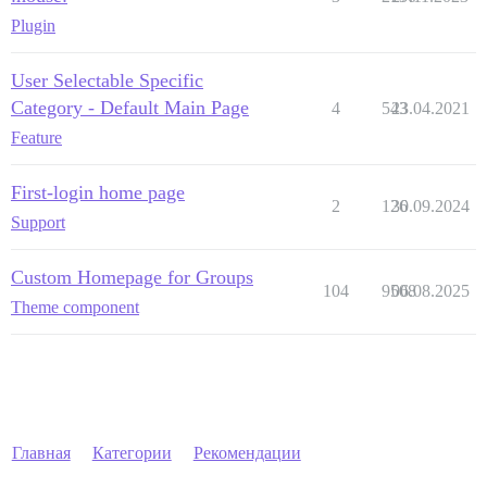
Plugin
User Selectable Specific
Category - Default Main Page
4
543
23.04.2021
Feature
First-login home page
2
126
30.09.2024
Support
Custom Homepage for Groups
104
9508
06.08.2025
Theme component
Главная
Категории
Рекомендации