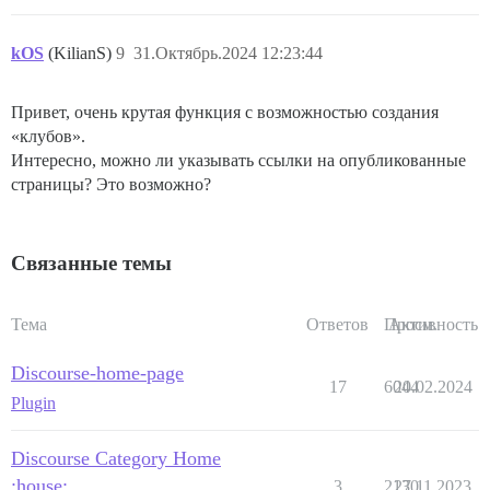
kOS
(KilianS)
9
31.Октябрь.2024 12:23:44
Привет, очень крутая функция с возможностью создания
«клубов».
Интересно, можно ли указывать ссылки на опубликованные
страницы? Это возможно?
Связанные темы
Тема
Ответов
Просм.
Активность
Discourse-home-page
17
6044
20.02.2024
Plugin
Discourse Category Home
:house:
3
2130
27.11.2023