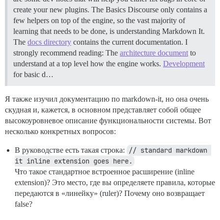
create your new plugins.
The Basics Discourse only contains a
few helpers on top of the engine, so the vast majority of
learning that needs to be done, is understanding Markdown It.
The
docs directory
contains the current documentation. I
strongly recommend reading: The
architecture document
to
understand at a top level how the engine works.
Development
for basic d…
Я также изучил документацию по markdown-it, но она очень
скудная и, кажется, в основном представляет собой общее
высокоуровневое описание функциональности системы. Вот
несколько конкретных вопросов:
В руководстве есть такая строка:
// standard markdown 
it inline extension goes here.
Что такое стандартное встроенное расширение (inline
extension)? Это место, где вы определяете правила, которые
передаются в «линейку» (ruler)? Почему оно возвращает
false?