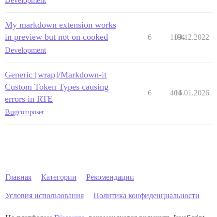
Development
My markdown extension works
in preview but not on cooked
6
1194
09.12.2022
Development
Generic [wrap]/Markdown-it
Custom Token Types causing
6
404
16.01.2026
errors in RTE
Bug
composer
Главная
Категории
Рекомендации
Условия использования
Политика конфиденциальности