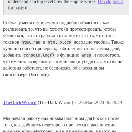
understand at a top level how the engine works.
Development
for basic d…
Сейчас у меня нет времени подробно объяснить, как
реализовать то, что вы хотите (и протестировать, чтобы
убедиться, что это работает), но могу сказать, что типы
токенов
html_raw
и
html_block
довольно удобны. Также
лучший способ проверить, работает ли это на самом деле, —
добавить
console.log()
в функцию
wrap
и посмотреть,
что именно возвращается в консоль (и убедиться, что ваши
действия работают, не беспокоясь об агрессивном
санитайзере Discourse).
TheDarkWizard
(The Dark Wizard)
7
29.Май.2024 06:28:49
Мы начали работу над новым плагином для bbcode после
того, как добились некоторого прогресса в расширении
возможностей Markdown, но в итоге решили, что это не