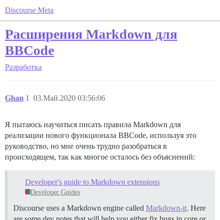
Discourse Meta
Расширения Markdown для
BBCode
Разработка
Ghan
1
03.Май.2020 03:56:06
Я пытаюсь научиться писать правила Markdown для
реализации нового функционала BBCode, используя это
руководство, но мне очень трудно разобраться в
происходящем, так как многое осталось без объяснений:
Developer's guide to Markdown extensions
Developer Guides
Discourse uses a Markdown engine called
Markdown-it
. Here
are some dev notes that will help you either fix bugs in core or