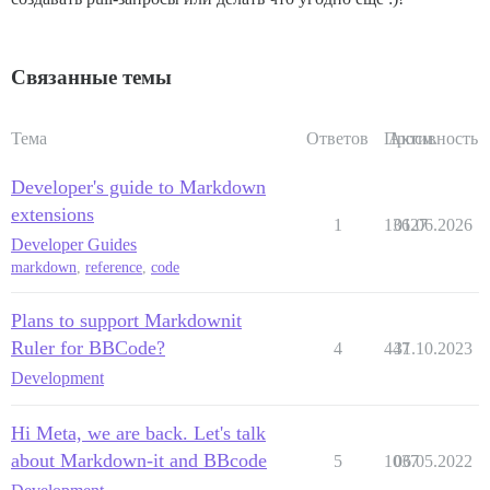
Связанные темы
Тема
Ответов
Просм.
Активность
Developer's guide to Markdown
extensions
1
13627
01.06.2026
Developer Guides
markdown
,
reference
,
code
Plans to support Markdownit
Ruler for BBCode?
4
447
31.10.2023
Development
Hi Meta, we are back. Let's talk
about Markdown-it and BBcode
5
1037
06.05.2022