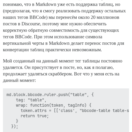
понимаю, что в Markdown уже есть поддержка таблиц, но
(предполагая, что я смогу реализовать поддержку остальных
наших тегов BBCode) мы перенесём около 20 миллионов
постов в Discourse, поэтому мне нужно обеспечить
корректную обратную совместимость для существующих
тегов BBCode. При этом использование символа
вертикальной черты в Markdown делает перенос постов для
конвертации таблиц практически невозможным.
Мой созданный на данный момент тег таблицы постоянно
удаляется. Он присутствует в посте, но, как я полагаю,
продолжает удаляться скраббером. Вот что у меня есть на
данный момент:
md.block.bbcode.ruler.push("table", {

    tag: "table",

    wrap: function(token, tagInfo) {

      token.attrs = [['class', "bbcode-table table-st
      return true;

    }

  });
