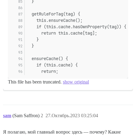
  }
  getRuleForTag(tag) {
    this.ensureCache();
    if (this.cache.hasOwnProperty(tag)) {
      return this.cache[tag];
    }
  }
  ensureCache() {
    if (this.cache) {
      return;
This file has been truncated.
show original
sam
(Sam Saffron)
2
27.Октябрь.2023 03:25:04
Я полагаю, мой главный вопрос здесь — почему? Какие