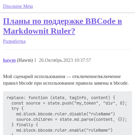
Discourse Meta
Планы по поддержке BBCode в
Markdownit Ruler?
Разработка
hawm
(Hawm)
1
26.Октябрь.2023 10:37:57
Мой сценарий использования — отключение/включение
правил bbcode при использовании правила замены в bbcode.
replace: function (state, tagInfo, content) {

  const source = state.push("my_token", "div", 0);

  try {

    md.block.bbcode.ruler.disable("ruleName")

    source.children = state.md.parse(content, {});

  } finally {

    md.block.bbcode.ruler.enable("ruleName")
