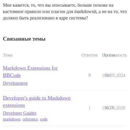
Мне кажется, то, что вы описываете, больше похоже на
кастомное правило или плагин для markdownit, а не на то, что
должно быть реализовано в ядре системы?
Связанные темы
Тема
Ответов
Просм.
Активность
Markdown Extensions for
BBCode
8
1816
30.05.2024
Development
Developer's guide to Markdown
extensions
1
13627
01.06.2026
Developer Guides
markdown
,
reference
,
code