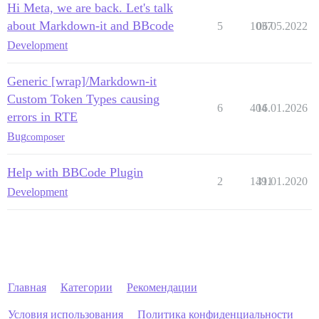
Hi Meta, we are back. Let's talk
about Markdown-it and BBcode
5
1037
06.05.2022
Development
Generic [wrap]/Markdown-it
Custom Token Types causing
6
404
16.01.2026
errors in RTE
Bug
composer
Help with BBCode Plugin
2
1491
31.01.2020
Development
Главная
Категории
Рекомендации
Условия использования
Политика конфиденциальности