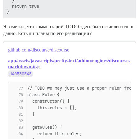
  }

  return true

Я заметил, что комментарий TODO здесь был оставлен очень
давно. Есть ли планы по его реализации?
github.com/discourse/discourse
app/assets/javascripts/pretty-text/addon/engines/discourse-
markdown-it.js
d40530545
// TODO we may just use a proper ruler from m
class Ruler {
  constructor() {
    this.rules = [];
  }
  getRules() {
    return this.rules;