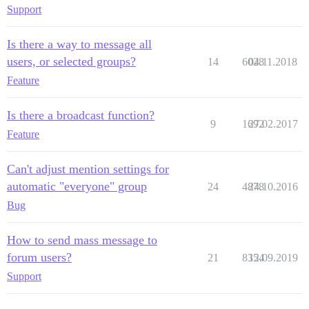
Support
Is there a way to message all
users, or selected groups?
14
6028
04.11.2018
Feature
Is there a broadcast function?
9
1692
27.02.2017
Feature
Can't adjust mention settings for
automatic "everyone" group
24
4878
24.10.2016
Bug
How to send mass message to
forum users?
21
8354
12.09.2019
Support