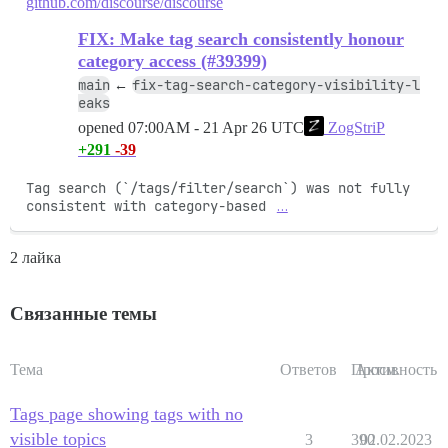
github.com/discourse/discourse
FIX: Make tag search consistently honour
category access (#39399)
main
fix-tag-search-category-visibility-l
←
eaks
opened
07:00AM - 21 Apr 26 UTC
ZogStriP
+291
-39
Tag search (`/tags/filter/search`) was not fully 
consistent with category-based 
…
2 лайка
Связанные темы
Тема
Ответов
Просм.
Активность
Tags page showing tags with no
visible topics
3
390
02.02.2023