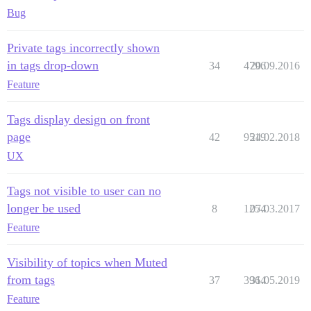
Bug
Private tags incorrectly shown
in tags drop-down
34
4796
20.09.2016
Feature
Tags display design on front
page
42
9519
24.02.2018
UX
Tags not visible to user can no
longer be used
8
1254
07.03.2017
Feature
Visibility of topics when Muted
from tags
37
3964
31.05.2019
Feature