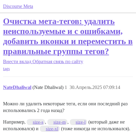
Discourse Meta
Очистка мета-тегов: удалить
неиспользуемые и с ошибками,
добавить иконки и переместить в
правильные группы тегов?
Внести вклад
Обратная связь по сайту
tags
NateDhaliwal
(Nate Dhaliwal)
1
30.Апрель.2025 07:09:14
Можно ли удалить некоторые теги, если они последний раз
использовались 2 года назад?
Например,
,
,
(который даже не
size-s
size-m
size-l
использовался) и
(тоже никогда не использовался).
size-xl