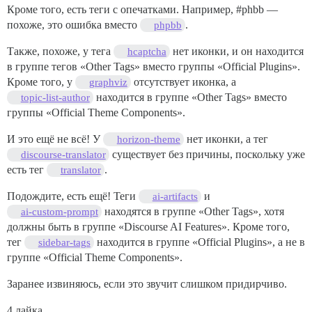
Кроме того, есть теги с опечатками. Например,
#phbb
—
похоже, это ошибка вместо
.
phpbb
Также, похоже, у тега
нет иконки, и он находится
hcaptcha
в группе тегов «Other Tags» вместо группы «Official Plugins».
Кроме того, у
отсутствует иконка, а
graphviz
находится в группе «Other Tags» вместо
topic-list-author
группы «Official Theme Components».
И это ещё не всё! У
нет иконки, а тег
horizon-theme
существует без причины, поскольку уже
discourse-translator
есть тег
.
translator
Подождите, есть ещё! Теги
и
ai-artifacts
находятся в группе «Other Tags», хотя
ai-custom-prompt
должны быть в группе «Discourse AI Features». Кроме того,
тег
находится в группе «Official Plugins», а не в
sidebar-tags
группе «Official Theme Components».
Заранее извиняюсь, если это звучит слишком придирчиво.
4 лайка