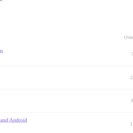
Отв
ns
2
S and Android
1