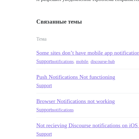
Связанные темы
Тема
Some sites don’t have mobile app notificatio
Support
notifications
,
mobile
,
discourse-hub
Push Notifications Not functioning
Support
Browser Notifications not working
Support
notifications
Not recieving Discourse notifications on iO
Support