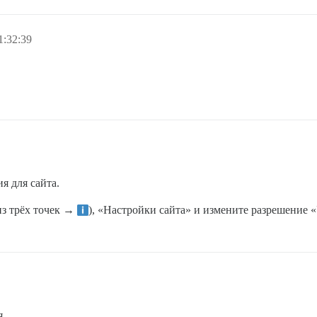
1:32:39
я для сайта.
из трёх точек →
), «Настройки сайта» и измените разрешение 
я.