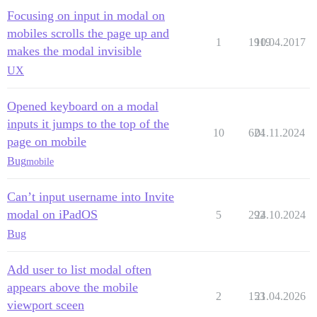
Focusing on input in modal on
mobiles scrolls the page up and
1
1919
10.04.2017
makes the modal invisible
UX
Opened keyboard on a modal
inputs it jumps to the top of the
10
624
01.11.2024
page on mobile
Bug
mobile
Can’t input username into Invite
modal on iPadOS
5
292
24.10.2024
Bug
Add user to list modal often
appears above the mobile
2
153
21.04.2026
viewport sceen