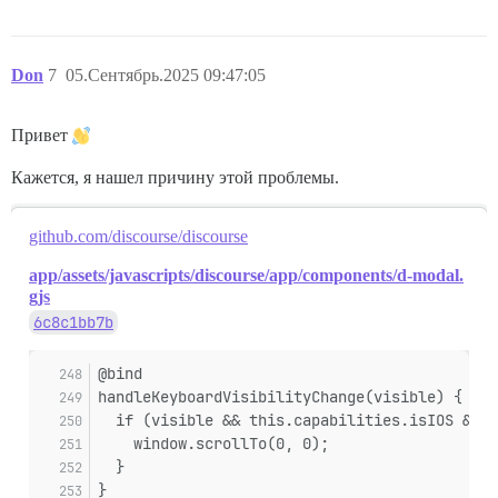
Don
7
05.Сентябрь.2025 09:47:05
Привет
Кажется, я нашел причину этой проблемы.
github.com/discourse/discourse
app/assets/javascripts/discourse/app/components/d-modal.
gjs
6c8c1bb7b
@bind
handleKeyboardVisibilityChange(visible) {
  if (visible && this.capabilities.isIOS && !
    window.scrollTo(0, 0);
  }
}