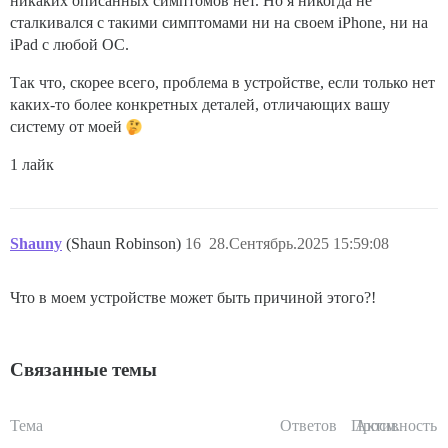
никаких описанных симптомов нет. Но я никогда не
сталкивался с такими симптомами ни на своем iPhone, ни на
iPad с любой ОС.
Так что, скорее всего, проблема в устройстве, если только нет
каких-то более конкретных деталей, отличающих вашу
систему от моей
1 лайк
Shauny
(Shaun Robinson)
16
28.Сентябрь.2025 15:59:08
Что в моем устройстве может быть причиной этого?!
Связанные темы
Тема
Ответов
Просм.
Активность