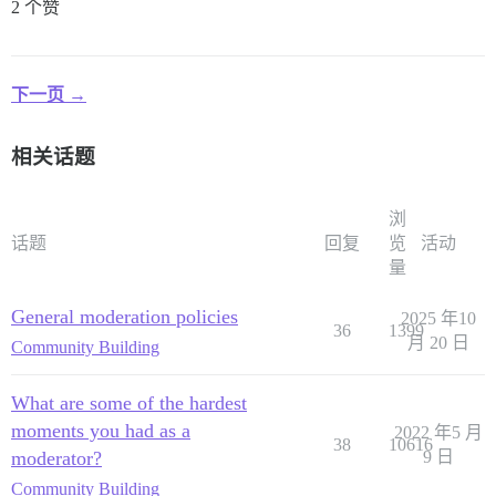
2 个赞
下一页 →
相关话题
浏
话题
回复
览
活动
量
General moderation policies
2025 年10
36
1399
月 20 日
Community Building
What are some of the hardest
moments you had as a
2022 年5 月
38
10616
moderator?
9 日
Community Building