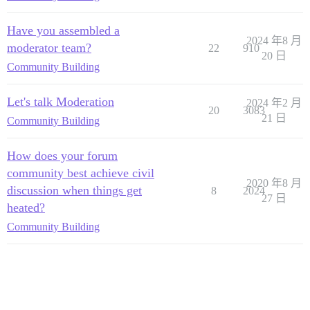
Have you assembled a
2024 年8 月
moderator team?
22
910
20 日
Community Building
Let's talk Moderation
2024 年2 月
20
3083
21 日
Community Building
How does your forum
community best achieve civil
2020 年8 月
discussion when things get
8
2024
27 日
heated?
Community Building