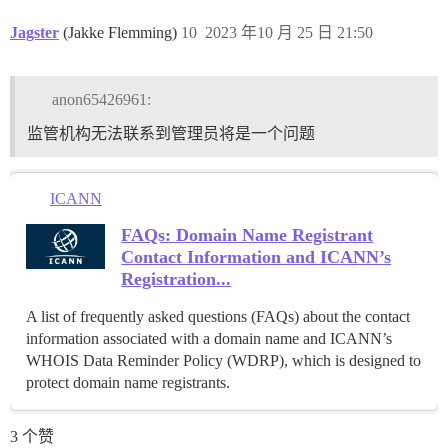
Jagster
(Jakke Flemming)
10
2023 年10 月 25 日 21:50
anon65426961:
监管机构无法联系到管理员将是一个问题
ICANN
FAQs: Domain Name Registrant
Contact Information and ICANN’s
Registration...
A list of frequently asked questions (FAQs) about the contact
information associated with a domain name and ICANN’s
WHOIS Data Reminder Policy (WDRP), which is designed to
protect domain name registrants.
3 个赞