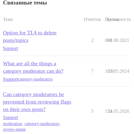
Связанные темы
Тема
Ответов
Просм.
Активность
Option for TL4 to delete
posts/topics
2
868
01.08.2021
Support
What are all the things a
category moderator can do?
7
1050
21.05.2024
Support
category-moderators
Can category moderators be
prevented from reviewing flags
on their own posts?
5
151
24.05.2026
Support
moderation
,
category-moderators
,
review-queue