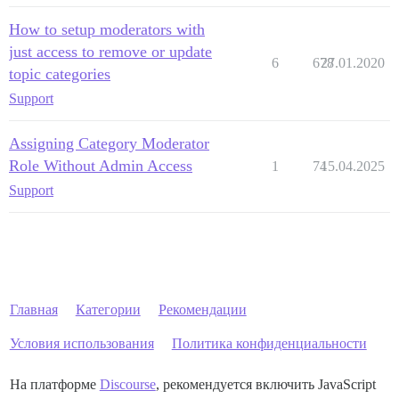
How to setup moderators with
just access to remove or update
6
678
27.01.2020
topic categories
Support
Assigning Category Moderator
Role Without Admin Access
1
74
15.04.2025
Support
Главная
Категории
Рекомендации
Условия использования
Политика конфиденциальности
На платформе
Discourse
, рекомендуется включить JavaScript