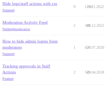
Hide logs/staff actions with css
9
1232
20.11.2022
Support
Moderation Activity Feed
2
345
08.12.2022
Support
moderation
How to hide admin logins from
moderators
1
426
27.07.2020
Support
Tracking approvals in Staff
Actions
2
549
23.04.2018
Feature