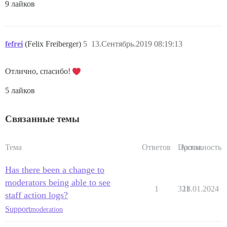
9 лайков
fefrei
(Felix Freiberger)
5
13.Сентябрь.2019 08:19:13
Отлично, спасибо!
5 лайков
Связанные темы
Тема
Ответов
Просм.
Активность
Has there been a change to
moderators being able to see
1
321
18.01.2024
staff action logs?
Support
moderation