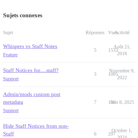
Sujets connexes
Sujet
Réponses
Vues
Activité
Whispers vs Staff Notes
Août 21,
5
1533
2018
Feature
Staff Notices for....staff?
Novembre 9,
3
1095
2022
Support
Admin/mods custom post
metadata
7
190
Juin 8, 2025
Support
Hide Staff Notices from non-
Octobre 1,
Staff
6
297
2024