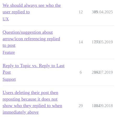
We should always see who the
user replied to
12
385
09.04.2025
UX
Question/suggestion about
arrow/icon referencing replied
14
1791
17.05.2019
to post
Feature
Reply to Topic vs. Reply to Last
Post
6
2862
19.07.2019
Support
Users deleting their post then
reposting because it does not
show who they replied to when
29
1814
28.09.2018
immediately above