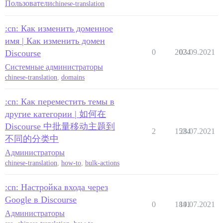
Пользователи
chinese-translation
:cn: Как изменить доменное
имя | Как изменить домен
0
2024
03.09.2021
Discourse
Системные администраторы
chinese-translation
,
domains
:cn: Как переместить темы в
другие категории | 如何在
Discourse 中批量移动主题到
2
1534
28.07.2021
不同的分类中
Администраторы
chinese-translation
,
how-to
,
bulk-actions
:cn: Настройка входа через
Google в Discourse
0
1841
19.07.2021
Администраторы