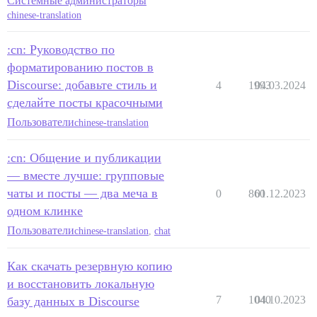
Системные администраторы
chinese-translation
:cn: Руководство по
форматированию постов в
Discourse: добавьте стиль и
4
1993
04.03.2024
сделайте посты красочными
Пользователи
chinese-translation
:cn: Общение и публикации
— вместе лучше: групповые
чаты и посты — два меча в
0
860
01.12.2023
одном клинке
Пользователи
chinese-translation
,
chat
Как скачать резервную копию
и восстановить локальную
7
1040
04.10.2023
базу данных в Discourse