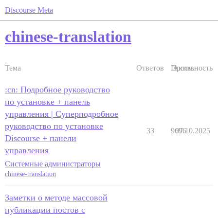
Discourse Meta
chinese-translation
Тема
Ответов
Просм.
Активность
:cn: Подробное руководство
по установке + панель
управления | Суперподробное
руководство по установке
33
9696
07.10.2025
Discourse + панели
управления
Системные администраторы
chinese-translation
Заметки о методе массовой
публикации постов с