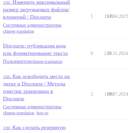
:cn: Изменить максимальный
размер загружаемых файлов/
5
1146
17.04.2025
вложений | Discourse
Системные администраторы
chinese-translation
Discourse: публикация кода
или форматирование текста
0
233
28.11.2024
Пользователи
chinese-translation
:cn: Как освободить место на
диске в Discourse | Методы
очистки хранилища в
2
1100
29.07.2024
Discourse
Системные администраторы
chinese-translation
,
how-to
:cn: Как сделать резервную