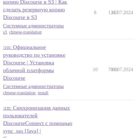
копию Discourse в S3 | Как
сделать резервную копию
8
1315
26.07.2024
Discourse в S3
Системные администраторы
s3
,
chinese-translation
:cn: Официальное
руководство по установке
Discourse | Установка
10
7031
10.07.2024
облачной платформы
Discourse
Системные администраторы
chinese-translation
,
install
:cn: Синхронизация данных
пользователей
DiscourseConnect с помощью
sync_sso [Java] |