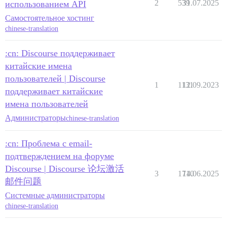
2
539
31.07.2025
использованием API
Самостоятельное хостинг
chinese-translation
:cn: Discourse поддерживает
китайские имена
пользователей | Discourse
1
1131
12.09.2023
поддерживает китайские
имена пользователей
Администраторы
chinese-translation
:cn: Проблема с email-
подтверждением на форуме
Discourse | Discourse 论坛激活
3
1710
14.06.2025
邮件问题
Системные администраторы
chinese-translation