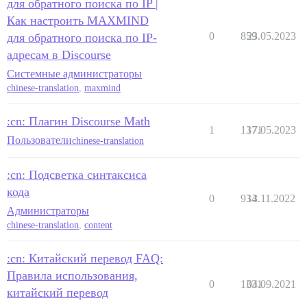
для обратного поиска по IP |
Как настроить MAXMIND
0
859
23.05.2023
для обратного поиска по IP-
адресам в Discourse
Системные администраторы
chinese-translation
,
maxmind
:cn: Плагин Discourse Math
1
1371
17.05.2023
Пользователи
chinese-translation
:cn: Подсветка синтаксиса
кода
0
934
13.11.2022
Администраторы
chinese-translation
,
content
:cn: Китайский перевод FAQ:
Правила использования,
0
1331
04.09.2021
китайский перевод