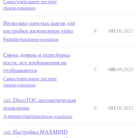
Самостоятельное хостинг
chinese-translation
Несколько простых шагов для
настройки видеоплеера video
9
905
17.09.2023
Разработка
chinese-translation
Смена домена и пересборка
поста: все изображения не
5
685
06.09.2023
отображаются
Самостоятельное хостинг
chinese-translation
:cn: DiscoTOC автоматическая
оглавление
0
881
13.06.2023
Администраторы
chinese-translation
:cn: Настройка MAXMIND