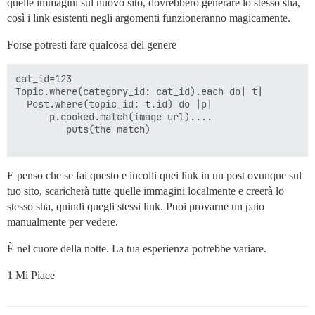
quelle immagini sul nuovo sito, dovrebbero generare lo stesso sha,
così i link esistenti negli argomenti funzioneranno magicamente.
Forse potresti fare qualcosa del genere
cat_id=123

Topic.where(category_id: cat_id).each do| t|

  Post.where(topic_id: t.id) do |p|

      p.cooked.match(image url)....

         puts(the match) 

E penso che se fai questo e incolli quei link in un post ovunque sul
tuo sito, scaricherà tutte quelle immagini localmente e creerà lo
stesso sha, quindi quegli stessi link. Puoi provarne un paio
manualmente per vedere.
È nel cuore della notte. La tua esperienza potrebbe variare.
1 Mi Piace