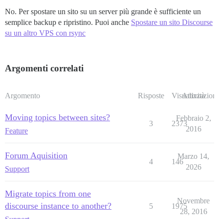
No. Per spostare un sito su un server più grande è sufficiente un
semplice backup e ripristino. Puoi anche
Spostare un sito Discourse
su un altro VPS con rsync
Argomenti correlati
Argomento
Risposte
Visualizzazioni
Attività
Moving topics between sites?
Febbraio 2,
3
2373
2016
Feature
Forum Aquisition
Marzo 14,
4
146
2026
Support
Migrate topics from one
Novembre
discourse instance to another?
5
1975
28, 2016