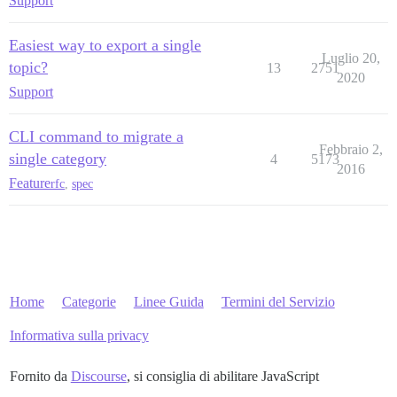
Support
Easiest way to export a single
Luglio 20,
topic?
13
2751
2020
Support
CLI command to migrate a
Febbraio 2,
single category
4
5173
2016
Feature
rfc
,
spec
Home
Categorie
Linee Guida
Termini del Servizio
Informativa sulla privacy
Fornito da
Discourse
, si consiglia di abilitare JavaScript