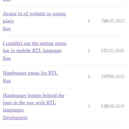
Avatar in rtl website in wrong
place
6
766
29.05.2023
Bug
I couldn't see the setting menu
bar in mobile RTL language
2
677
11.02.2020
Bug
Hamburger menu for RTL
6
2515
17.09.2015
Bug
Hamburger button behind the
logo in the nav with RTL
2
632
18.06.2019
languages
Development