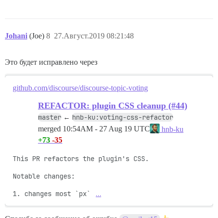
Johani
(Joe)
8
27.Август.2019 08:21:48
Это будет исправлено через
github.com/discourse/discourse-topic-voting
REFACTOR: plugin CSS cleanup (#44)
master
hnb-ku:voting-css-refactor
←
merged
10:54AM - 27 Aug 19 UTC
hnb-ku
+73
-35
This PR refactors the plugin's CSS.

Notable changes:

1. changes most `px` 
…