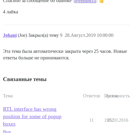
Спасибо за сообщение об ошибке
@verilog15
4 лайка
Johani
(Joe) Закрыл(а) тему
9
28.Август.2019 10:00:00
Эта тема была автоматически закрыта через 25 часов. Новые
ответы больше не принимаются.
Связанные темы
Тема
Ответов
Просм.
Активность
RTL interface has wrong
position for some of popup
11
1902
25.10.2016
boxes
Bug