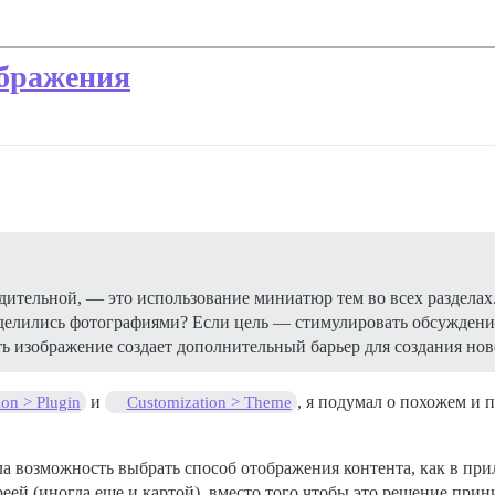
ображения
едительной, — это использование миниатюр тем во всех разделах
 делились фотографиями? Если цель — стимулировать обсуждени
ть изображение создает дополнительный барьер для создания нов
и
, я подумал о похожем и 
on > Plugin
Customization > Theme
а возможность выбрать способ отображения контента, как в прил
еей (иногда еще и картой), вместо того чтобы это решение прин