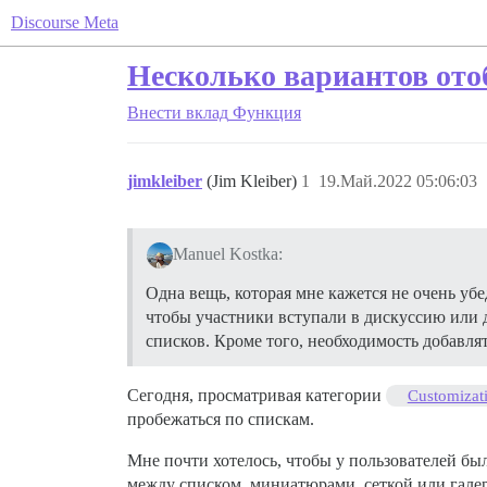
Discourse Meta
Несколько вариантов от
Внести вклад
Функция
jimkleiber
(Jim Kleiber)
1
19.Май.2022 05:06:03
Manuel Kostka:
Одна вещь, которая мне кажется не очень уб
чтобы участники вступали в дискуссию или
списков. Кроме того, необходимость добавля
Сегодня, просматривая категории
Customizati
пробежаться по спискам.
Мне почти хотелось, чтобы у пользователей был
между списком, миниатюрами, сеткой или галер