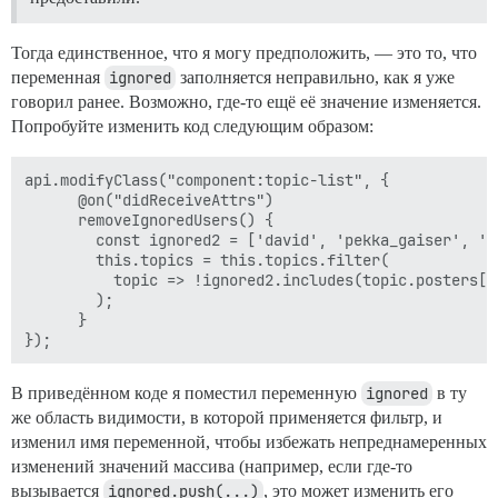
Тогда единственное, что я могу предположить, — это то, что
переменная
ignored
заполняется неправильно, как я уже
говорил ранее. Возможно, где-то ещё её значение изменяется.
Попробуйте изменить код следующим образом:
api.modifyClass("component:topic-list", {

      @on("didReceiveAttrs")

      removeIgnoredUsers() {

        const ignored2 = ['david', 'pekka_gaiser', 'sa
        this.topics = this.topics.filter(

          topic => !ignored2.includes(topic.posters[0]
        );

      }

В приведённом коде я поместил переменную
ignored
в ту
же область видимости, в которой применяется фильтр, и
изменил имя переменной, чтобы избежать непреднамеренных
изменений значений массива (например, если где-то
вызывается
ignored.push(...)
, это может изменить его