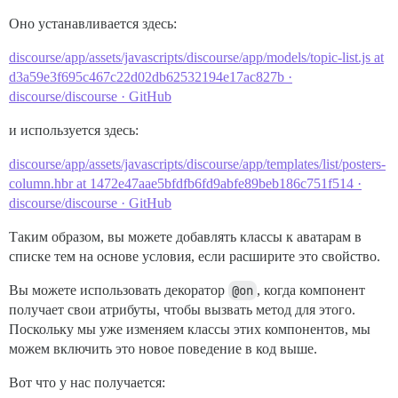
Оно устанавливается здесь:
discourse/app/assets/javascripts/discourse/app/models/topic-list.js at
d3a59e3f695c467c22d02db62532194e17ac827b ·
discourse/discourse · GitHub
и используется здесь:
discourse/app/assets/javascripts/discourse/app/templates/list/posters-
column.hbr at 1472e47aae5bfdfb6fd9abfe89beb186c751f514 ·
discourse/discourse · GitHub
Таким образом, вы можете добавлять классы к аватарам в
списке тем на основе условия, если расширите это свойство.
Вы можете использовать декоратор
@on
, когда компонент
получает свои атрибуты, чтобы вызвать метод для этого.
Поскольку мы уже изменяем классы этих компонентов, мы
можем включить это новое поведение в код выше.
Вот что у нас получается: