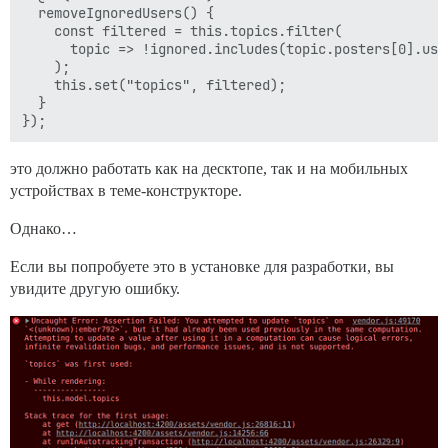
  removeIgnoredUsers() {

    const filtered = this.topics.filter(

      topic => !ignored.includes(topic.posters[0].user
    );

    this.set("topics", filtered);

  }

это должно работать как на десктопе, так и на мобильных
устройствах в теме-конструкторе.
Однако…
Если вы попробуете это в установке для разработки, вы
увидите другую ошибку.