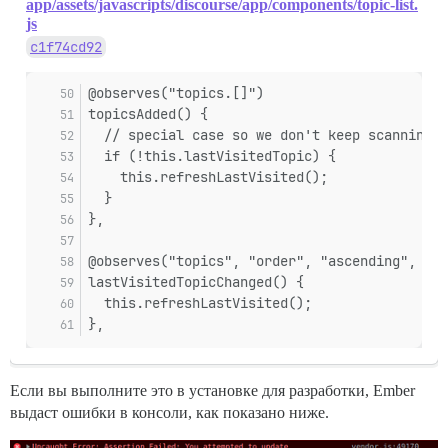
app/assets/javascripts/discourse/app/components/topic-list.
js
c1f74cd92
@observes("topics.[]")
topicsAdded() {
  // special case so we don't keep scanning h
  if (!this.lastVisitedTopic) {
    this.refreshLastVisited();
  }
},
@observes("topics", "order", "ascending", "ca
lastVisitedTopicChanged() {
  this.refreshLastVisited();
},
Если вы выполните это в установке для разработки, Ember
выдаст ошибки в консоли, как показано ниже.