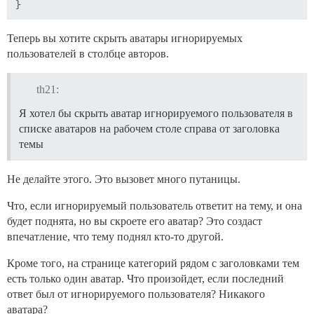
    @discourseComputed()

    unboundClassNames() {

Теперь вы хотите скрыть аватары игнорируемых
      return addIgnoredTopicClass.call(this);

    },

пользователей в столбце авторов.
    @on("didReceiveAttrs")

    ignoredAvatarClass() {

th21:
      addIgnoredAvatarClass.call(this);

Я хотел бы скрыть аватар игнорируемого пользователя в
    },

  });

списке аватаров на рабочем столе справа от заголовка
темы
  api.modifyClass("component:latest-topic-list-item", 
    pluginId: PLUGIN_ID,

Не делайте этого. Это вызовет много путаницы.
    @discourseComputed()

    unboundClassNames() {

Что, если игнорируемый пользователь ответит на тему, и она
      return addIgnoredTopicClass.call(this);

будет поднята, но вы скроете его аватар? Это создаст
    },

впечатление, что тему поднял кто-то другой.
    @on("didReceiveAttrs")

Кроме того, на странице категорий рядом с заголовками тем
    ignoredAvatarClass() {

      addIgnoredAvatarClass.call(this);

есть только один аватар. Что произойдет, если последний
    },

ответ был от игнорируемого пользователя? Никакого
  });

аватара?