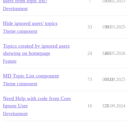
users from topic list?
7
1538
07.02.2025
Development
Hide ignored users' topics
33
1993
30.03.2025
Theme component
Topics created by ignored users
showing on homepage
24
3469
26.05.2026
Feature
MD Topic List component
73
10441
07.09.2025
Theme component
Need Help with code from Core
Ignore User
16
322
28.09.2024
Development