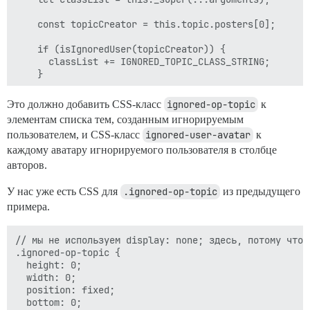
    const topicCreator = this.topic.posters[0];

    if (isIgnoredUser(topicCreator)) {

      classList += IGNORED_TOPIC_CLASS_STRING;

    }

    return classList;

Это должно добавить CSS-класс
ignored-op-topic
к
  }

элементам списка тем, созданным игнорируемым
пользователем, и CSS-класс
ignored-user-avatar
к
  function addIgnoredAvatarClass() {

    this.topic.posters.forEach((poster) => {

каждому аватару игнорируемого пользователя в столбце
      if (isIgnoredUser(poster)) {

авторов.
        // default raw topic-lists

        poster.extras += IGNORED_AVATAR_CLASS_STRING;

У нас уже есть CSS для
.ignored-op-topic
из предыдущего
примера.
        // categories page topic lists

        poster.user.set("extras", IGNORED_AVATAR_CLASS
      }

// мы не используем display: none; здесь, потому что 
    });

.ignored-op-topic {

  }

  height: 0;

  width: 0;

  api.modifyClass("component:topic-list-item", {

  position: fixed;

    pluginId: PLUGIN_ID,

  bottom: 0;
