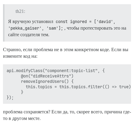
th21:
Я вручную установил
const ignored = ['david', 
'pekka_gaiser', 'sam'];
, чтобы протестировать это на
сайте создателя тем.
Странно, если проблема не в этом конкретном коде. Если вы
измените код на:
api.modifyClass("component:topic-list", {

      @on("didReceiveAttrs")

      removeIgnoredUsers() {

        this.topics = this.topics.filter(() => true);

      }

проблема сохраняется? Если да, то, скорее всего, причина где-
то в другом месте.