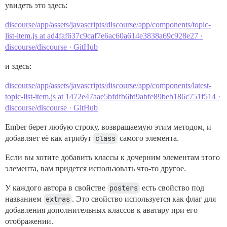
увидеть это здесь:
discourse/app/assets/javascripts/discourse/app/components/topic-
list-item.js at ad4faf637c9caf7e6ac60a614e3838a69c928e27 ·
discourse/discourse · GitHub
и здесь:
discourse/app/assets/javascripts/discourse/app/components/latest-
topic-list-item.js at 1472e47aae5bfdfb6fd9abfe89beb186c751f514 ·
discourse/discourse · GitHub
Ember берет любую строку, возвращаемую этим методом, и
добавляет её как атрибут
class
самого элемента.
Если вы хотите добавить классы к дочерним элементам этого
элемента, вам придется использовать что-то другое.
У каждого автора в свойстве
posters
есть свойство под
названием
extras
. Это свойство используется как флаг для
добавления дополнительных классов к аватару при его
отображении.