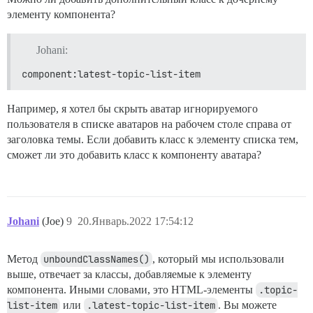
  api.modifyClass("component:latest-topic-list-item", 
элементу компонента?
    pluginId: PLUGIN_ID,

    @discourseComputed()

    unboundClassNames() {

Johani:
      return addIgnoredTopicClass(this);

component:latest-topic-list-item
    }

  });

Например, я хотел бы скрыть аватар игнорируемого
пользователя в списке аватаров на рабочем столе справа от
заголовка темы. Если добавить класс к элементу списка тем,
сможет ли это добавить класс к компоненту аватара?
Johani
(Joe)
9
20.Январь.2022 17:54:12
Метод
unboundClassNames()
, который мы использовали
выше, отвечает за классы, добавляемые к элементу
компонента. Иными словами, это HTML-элементы
.topic-
list-item
или
.latest-topic-list-item
. Вы можете