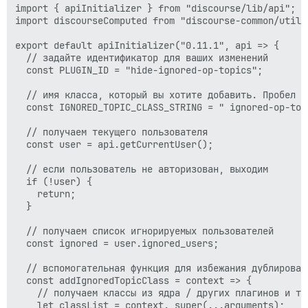
import { apiInitializer } from "discourse/lib/api";

import discourseComputed from "discourse-common/utils/
export default apiInitializer("0.11.1", api => {

  // задайте идентификатор для ваших изменений

  const PLUGIN_ID = "hide-ignored-op-topics";

  // имя класса, который вы хотите добавить. Пробел в 
  const IGNORED_TOPIC_CLASS_STRING = " ignored-op-topi
  // получаем текущего пользователя

  const user = api.getCurrentUser();

  // если пользователь не авторизован, выходим

  if (!user) {

    return;

  }

  // получаем список игнорируемых пользователей

  const ignored = user.ignored_users;

  // вспомогательная функция для избежания дублировани
  const addIgnoredTopicClass = context => {

    // получаем классы из ядра / других плагинов и тем
    let classList = context._super(...arguments);
