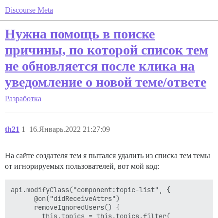
Discourse Meta
Нужна помощь в поиске
причины, по которой список тем
не обновляется после клика на
уведомление о новой теме/ответе
Разработка
th21
1
16.Январь.2022 21:27:09
На сайте создателя тем я пытался удалить из списка тем темы
от игнорируемых пользователей, вот мой код:
api.modifyClass("component:topic-list", {

      @on("didReceiveAttrs")

      removeIgnoredUsers() {

        this.topics = this.topics.filter(
