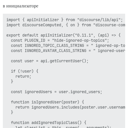
в инициализаторе
import { apiInitializer } from "discourse/lib/api";

import discourseComputed, { on } from "discourse-comm
export default apiInitializer("0.11.1", (api) => {

  const PLUGIN_ID = "hide-ignored-op-topics";

  const IGNORED_TOPIC_CLASS_STRING = " ignored-op-topi
  const IGNORED_AVATAR_CLASS_STRING = " ignored-user-a
  const user = api.getCurrentUser();

  if (!user) {

    return;

  }

  const ignoredUsers = user.ignored_users;

  function isIgnoredUser(poster) {

    return ignoredUsers.includes(poster.user.username)
  }

  function addIgnoredTopicClass() {

    let classList = this._super(...arguments);
