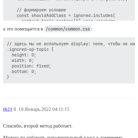
    // формируем условие

    const shouldAddClass = ignored.includes(

      context.topic.posters[0].user.username

    );

а это помещается в
/common/common.css
:
    // добавляем класс игнорируемого, если условие ист
    if (shouldAddClass) {

// здесь мы не используем display: none, чтобы не нар
      classList += IGNORED_TOPIC_CLASS_STRING;

.ignored-op-topic {

    }

  height: 0;

  width: 0;

    // возвращаем classList вместе с изменениями, если
  position: fixed;

    return classList;

  bottom: 0;

  };

  // добавляем класс в стандартный список тем, как на
  api.modifyClass("component:topic-list-item", {

    pluginId: PLUGIN_ID,

    @discourseComputed()

th21
8
19.Январь.2022 04:11:15
    unboundClassNames() {

      return addIgnoredTopicClass(this);

    }

Спасибо, второй метод работает.
  });

  // делаем то же самое для списка тем на странице кат
Можно ли добавить дополнительный класс к дочернему