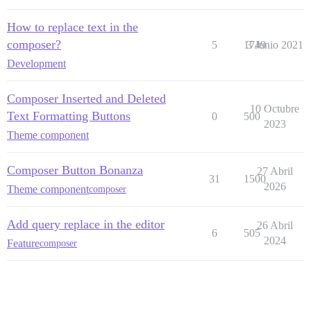
How to replace text in the
composer?
5
1749
3 Junio 2021
Development
Composer Inserted and Deleted
10 Octubre
Text Formatting Buttons
0
500
2023
Theme component
Composer Button Bonanza
27 Abril
31
1500
2026
Theme component
composer
Add query replace in the editor
26 Abril
6
505
2024
Feature
composer