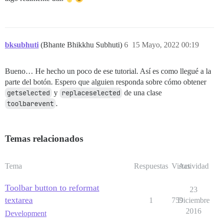
bksubhuti
(Bhante Bhikkhu Subhuti)
6
15 Mayo, 2022 00:19
Bueno… He hecho un poco de ese tutorial. Así es como llegué a la
parte del botón. Espero que alguien responda sobre cómo obtener
getselected
y
replaceselected
de una clase
toolbarevent
.
Temas relacionados
Tema
Respuestas
Vistas
Actividad
Toolbar button to reformat
23
textarea
1
759
Diciembre
2016
Development