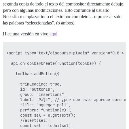
segunda copia de todo el texto del compositor directamente debajo,
pero con algunas modificaciones. Esto confunde al usuario.
Necesito reemplazar todo el texto por completo… o procesar solo
las palabras “seleccionadas”. (o ambos)
Hice una versión en vivo
aquí
<script type="text/discourse-plugin" version="0.8">

  api.onToolbarCreate(function(toolbar) {

    toolbar.addButton({

      trimLeading: true,

      id: "buttonID",

      group: "insertions",

      label: "Pāḷi", // ¿por qué esto aparece como en.
      title: "agregar pali",

      perform: function(e) {

      const sel = e.getText();

      //alert(sel);

      const vel = toUni(sel);
