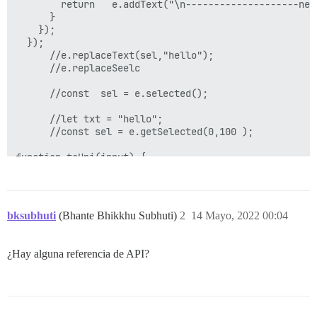
        return   e.addText("\n--------------------new
      }

    });

  });

      //e.replaceText(sel,"hello");

      //e.replaceSeelc

      //const  sel = e.selected();

      //let txt = "hello";

      //const sel = e.getSelected(0,100 );

function toUni(input) {

	if(!input || input == '') return input;

	//var nigahita = (DPR_prefs['nigahita']?'ṁ':'ṃ');

	//var Nigahita = (DPR_prefs['nigahita']?'Ṁ':'Ṃ');

bksubhuti
(Bhante Bhikkhu Subhuti)
2
14 Mayo, 2022 00:04
	var nigahita = 'ṃ';

	var Nigahita = 'Ṃ';

¿Hay alguna referencia de API?
	input = input.replace(/aa/g, 'ā').replace(/ii/g, 'ī').replace(/uu/g, 'ū').replace(/\\.t/g, 'ṭ').replace(/\\.d/g, 'ḍ').replace(/\\\"nk/g, 'ṅk').replace(/\\\"ng/g, 'ṅg').replace(/\\.n/g, 'ṇ').replace(/\\.m/g, nigahita).replace(/\\u1E41/g, nigahita).replace(/\\~n/g, 'ñ').replace(/\\.l/g, 'ḷ').replace(/AA/g, 'Ā').replace(/II/g, 'Ī').replace(/UU/g, 'Ū').replace(/\\.T/g, 'Ṭ').replace(/\\.D/g, 'Ḍ').replace(/\\\"N/g, 'Ṅ').replace(/\\.N/g, 'Ṇ').replace(/\\.M/g, Nigahita).replace(/\\~N/g, 'Ñ').replace(/\\.L/g, 'Ḷ').replace(/\\.ll/g,'ḹ').replace(/\\.r/g,'ṛ').replace(/\\.rr/g,'ṝ').replace(/\\.s/g,'ṣ').replace(/\"s/g,'ś').replace(/\\.h/g,'ḥ');

	return input;

}
