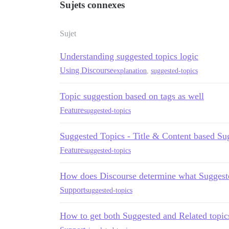
Sujets connexes
Sujet
Understanding suggested topics logic
Using Discourse
explanation
,
suggested-topics
Topic suggestion based on tags as well
Feature
suggested-topics
Suggested Topics - Title & Content based Su
Feature
suggested-topics
How does Discourse determine what Suggest
Support
suggested-topics
How to get both Suggested and Related topics