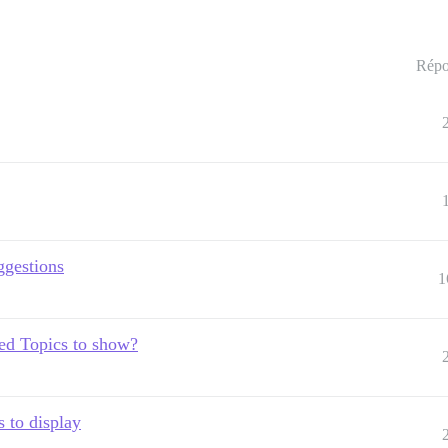
Répo
ggestions
1
ed Topics to show?
 to display