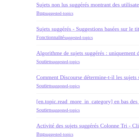
Sujets non lus suggérés montrant des utilisat
Bug
suggested-topics
Sujets suggérés - Suggestions basées sur le ti
Fonctionnalité
suggested-topics
Algorithme de sujets suggérés : uniquement d
Soutien
suggested-topics
Comment Discourse détermine-t-il les sujets s
Soutien
suggested-topics
[en.topic.read_more_in_category] en bas des 
Soutien
suggested-topics
Activité des sujets suggérés Colonne Tri - Cl
Bug
suggested-topics