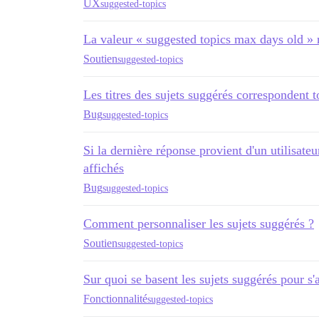
UX
suggested-topics
La valeur « suggested topics max days old » 
Soutien
suggested-topics
Les titres des sujets suggérés correspondent 
Bug
suggested-topics
Si la dernière réponse provient d'un utilisateu
affichés
Bug
suggested-topics
Comment personnaliser les sujets suggérés ?
Soutien
suggested-topics
Sur quoi se basent les sujets suggérés pour s'a
Fonctionnalité
suggested-topics