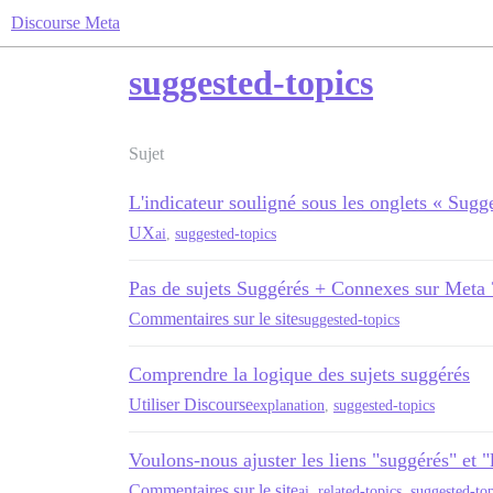
Discourse Meta
suggested-topics
Sujet
L'indicateur souligné sous les onglets « Sugg
UX
ai
,
suggested-topics
Pas de sujets Suggérés + Connexes sur Meta 
Commentaires sur le site
suggested-topics
Comprendre la logique des sujets suggérés
Utiliser Discourse
explanation
,
suggested-topics
Voulons-nous ajuster les liens "suggérés" et 
Commentaires sur le site
ai
,
related-topics
,
suggested-top