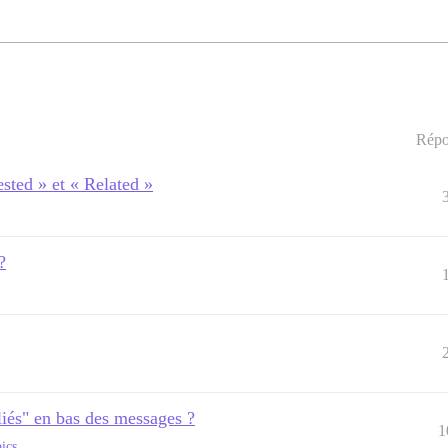
Répo
ested » et « Related »
?
"liés" en bas des messages ?
1
ics