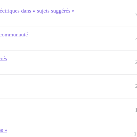
écifiques dans « sujets suggérés »
a communauté
érés
és »
1