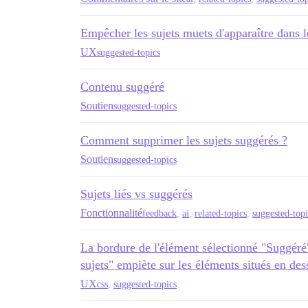
Empêcher les sujets muets d'apparaître dans l
UX
suggested-topics
Contenu suggéré
Soutien
suggested-topics
Comment supprimer les sujets suggérés ?
Soutien
suggested-topics
Sujets liés vs suggérés
Fonctionnalité
feedback
,
ai
,
related-topics
,
suggested-topi
La bordure de l'élément sélectionné "Suggéré
sujets" empiète sur les éléments situés en de
UX
css
,
suggested-topics