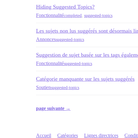
Hiding Suggested Topics?
Fonctionnalité
completed
,
suggested-topics
Les sujets non lus suggérés sont désormais li
Annonces
suggested-topics
Suggestion de sujet basée sur les tags égalem
Fonctionnalité
suggested-topics
Catégorie manquante sur les sujets suggérés
Soutien
suggested-topics
page suivante →
Accueil
Catégories
Lignes directrices
Conditi