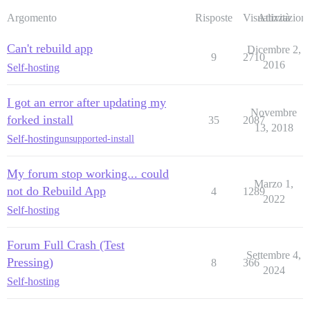
Argomento
Risposte
Visualizzazioni
Attività
Can't rebuild app
Dicembre 2,
9
2710
2016
Self-hosting
I got an error after updating my
Novembre
forked install
35
2087
13, 2018
Self-hosting
unsupported-install
My forum stop working... could
Marzo 1,
not do Rebuild App
4
1289
2022
Self-hosting
Forum Full Crash (Test
Settembre 4,
Pressing)
8
366
2024
Self-hosting