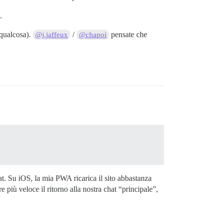
.
 qualcosa).
/
pensate che
@j.jaffeux
@chapoi
at. Su iOS, la mia PWA ricarica il sito abbastanza
 più veloce il ritorno alla nostra chat “principale”,