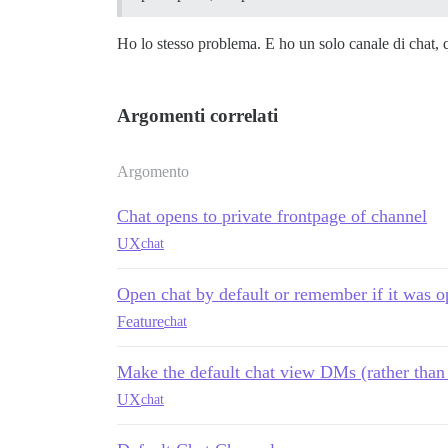
Ho lo stesso problema. E ho un solo canale di chat, q
Argomenti correlati
Argomento
Chat opens to private frontpage of channel
UX
chat
Open chat by default or remember if it was 
Feature
chat
Make the default chat view DMs (rather than
UX
chat