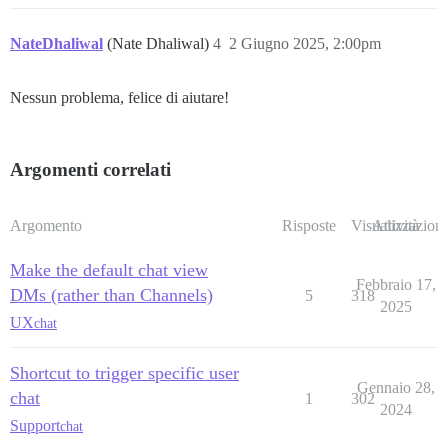
NateDhaliwal
(Nate Dhaliwal)
4
2 Giugno 2025, 2:00pm
Nessun problema, felice di aiutare!
Argomenti correlati
Argomento
Risposte
Visualizzazioni
Attività
Make the default chat view
Febbraio 17,
DMs (rather than Channels)
5
318
2025
UX
chat
Shortcut to trigger specific user
Gennaio 28,
chat
1
302
2024
Support
chat