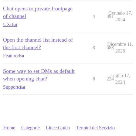
Chat opens to private frontpage
Gennaio 17,
of channel
4
391
2024
UX
chat
Open the channel list instead of
Dicembre 11,
the first channel?
8
688
2025
Feature
chat
Some way to set DMs as default
Luglio 17,
when opening chat?
6
224
2024
Support
chat
Home
Categorie
Linee Guida
Termini del Servizio