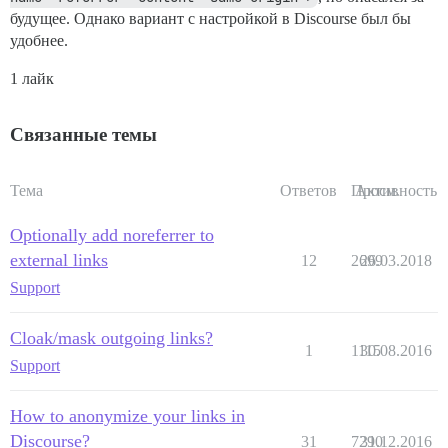
будущее. Однако вариант с настройкой в Discourse был бы
удобнее.
1 лайк
Связанные темы
Тема
Ответов
Просм.
Активность
Optionally add noreferrer to
external links
12
2699
26.03.2018
Support
Cloak/mask outgoing links?
1
1115
30.08.2016
Support
How to anonymize your links in
Discourse?
31
7290
31.12.2016