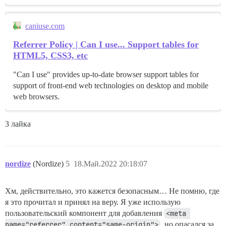
caniuse.com
Referrer Policy | Can I use... Support tables for
HTML5, CSS3, etc
"Can I use" provides up-to-date browser support tables for
support of front-end web technologies on desktop and mobile
web browsers.
3 лайка
nordize
(Nordize)
5
18.Май.2022 20:18:07
Хм, действительно, это кажется безопасным… Не помню, где
я это прочитал и принял на веру. Я уже использую
пользовательский компонент для добавления
<meta 
name="referrer" content="same-origin">
, но опасался за