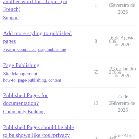
another word for "Topic" (in
1
62
Fevereiro de
French)
2026
Support
Add more styling to published
6 de Agosto
pages
8
689
de 2020
Feature
completed
,
page-publishing
Page Publishing
23 de Janeiro
65
27069
Site Management
de 2026
how-to
,
page-publishing
,
content
Published Pages for
25 de
documentation?
13
258
Fevereiro de
2026
Community Building
Published Pages should be able
to be shown like /tos /privacy
14 de Abril
3
469