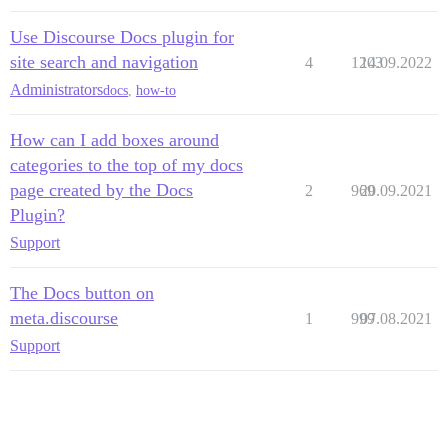
Use Discourse Docs plugin for
site search and navigation
4
1203
14.09.2022
Administrators
docs
,
how-to
How can I add boxes around
categories to the top of my docs
page created by the Docs
2
969
20.09.2021
Plugin?
Support
The Docs button on
meta.discourse
1
999
07.08.2021
Support