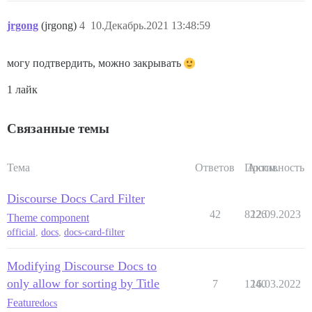
jrgong
(jrgong)
4
10.Декабрь.2021 13:48:59
могу подтвердить, можно закрывать
1 лайк
Связанные темы
Тема
Ответов
Просм.
Активность
Discourse Docs Card Filter
42
8226
12.09.2023
Theme component
official
,
docs
,
docs-card-filter
Modifying Discourse Docs to
only allow for sorting by Title
7
1240
16.03.2022
Feature
docs