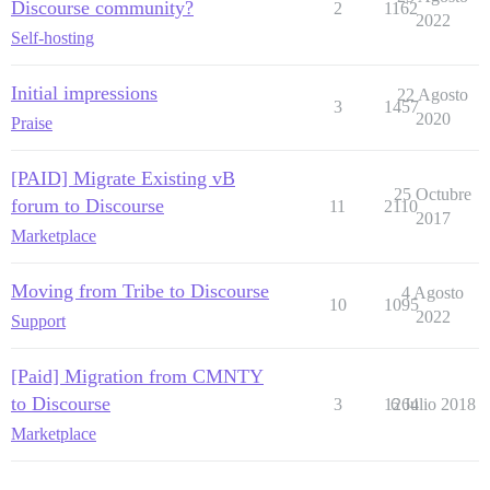
Discourse community?
2
1162
2022
Self-hosting
Initial impressions
22 Agosto
3
1457
2020
Praise
[PAID] Migrate Existing vB
25 Octubre
forum to Discourse
11
2110
2017
Marketplace
Moving from Tribe to Discourse
4 Agosto
10
1095
2022
Support
[Paid] Migration from CMNTY
to Discourse
3
1264
6 Julio 2018
Marketplace