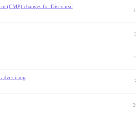
rm (CMP) changes for Discourse
1
 advertising
2