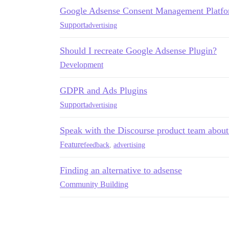
Google Adsense Consent Management Platfo
Support
advertising
Should I recreate Google Adsense Plugin?
Development
GDPR and Ads Plugins
Support
advertising
Speak with the Discourse product team about
Feature
feedback
,
advertising
Finding an alternative to adsense
Community Building