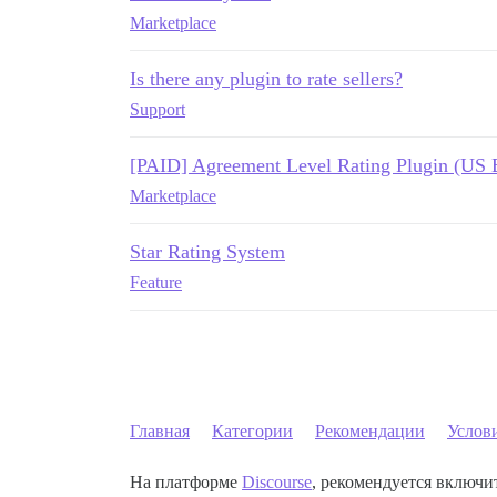
Marketplace
Is there any plugin to rate sellers?
Support
[PAID] Agreement Level Rating Plugin (US 
Marketplace
Star Rating System
Feature
Главная
Категории
Рекомендации
Услов
На платформе
Discourse
, рекомендуется включит