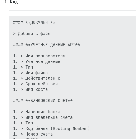
Код
#### **ДОКУМЕНТ**

> Добавить файл

#### **УЧЕТНЫЕ ДАННЫЕ API**

1. > Имя пользователя

1. > Учетные данные

1. > Тип

1. > Имя файла

1. > Действителен с

1. > Срок действия

1. > Имя хоста

#### **БАНКОВСКИЙ СЧЕТ**

1. > Название банка

1. > Имя владельца счета

1. > Тип

1. > Код банка (Routing Number)

1. > Номер счета
