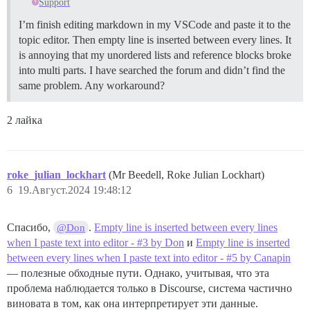
1. > Веб-сайт провайдера

Support
1. > Пароль

1. > URL административной консоли

I’m finish editing markdown in my VSCode and paste it to the
1. > Телефон (местный)

1. > Имя пользователя административной консоли

topic editor. Then empty line is inserted between every lines. It
1. > Пароль административной консоли

1. > Телефон (бесплатный)

is annoying that my unordered lists and reference blocks broke
1. > Название хостинг-провайдера

into multi parts. I have searched the forum and didn’t find the
1. > Веб-сайт провайдера

#### **МЕДИЦИНСКАЯ КАРТА**

same problem. Any workaround?
1. > URL поддержки провайдера

1. > Email поддержки провайдера

1. > Дата

1. > Телефон поддержки провайдера

2 лайка
1. > Место

#### **НОМЕР СОЦИАЛЬНОГО СТРАХОВАНИЯ (SSN)**

1. > Медицинский работник

1. > Имя

1. > Отчество (среднее имя)

roke_julian_lockhart
(Mr Beedell, Roke Julian Lockhart)
1. > Имя пациента

1. > Инициал среднего имени

6
19.Август.2024 19:48:12
1. > Фамилия

1. > Причина визита

1. > Номер социального страхования

1. > Добавить изображение лицевой стороны

1. > Опасения пациента

Спасибо,
.
Empty line is inserted between every lines
@Don
1. > Добавить изображение оборотной стороны

when I paste text into editor - #3 by Don
и
Empty line is inserted
1. > Лекарственные средства

between every lines when I paste text into editor - #5 by Canapin
#### **ЛИЦЕНЗИЯ НА ПРОГРАММНОЕ ОБЕСПЕЧЕНИЕ**

— полезные обходные пути. Однако, учитывая, что эта
1. > Дозировка

1. > Версия

проблема наблюдается только в Discourse, система частично
1. > Ключ лицензии

1. > Примечания к лекарствам

виновата в том, как она интерпретирует эти данные.