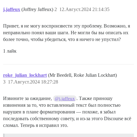
1. > Дата

j.jaffeux
(Joffrey Jaffeux)
2
12.Август.2024 21:14:35
1. > Сервер

1. > Место

1. > Медицинский работник

1. > Порт

1. > Имя пациента

Привет, я не могу воспроизвести эту проблему. Возможно, я
1. > Причина визита

1. > База данных

неправильно понял ваши шаги. Не могли бы вы описать их
1. > Опасения пациента

более точно, чтобы убедиться, что я ничего не упустил?
1. > Лекарственные средства

1. > Имя пользователя

1. > Дозировка

1 лайк
1. > Примечания к лекарствам

1. > Пароль

1. > Вакцина

1. > Телефон

1. > SID

1. > Рост

1. > Группа крови

roke_julian_lockhart
(Mr Beedell, Roke Julian Lockhart)
1. > Псевдоним

1. > Рецепт на очки

3
17.Август.2024 18:27:28
1. > Описание рецепта

1. > Параметры подключения

1. > Стоматологическая процедура

1. > Описание восстановления

#### **ВОДИТЕЛЬСКОЕ УДОСТОВЕРЕНИЕ**

Извините за ожидание,
. Также приношу
@j.jaffeux
1. > Дата операции

извинения за то, что вставленный текст был полностью
1. > Описание операции

1. > Полное имя

нарушен в плане форматирования — похоже, я забыл
1. > Медицинские состояния

1. > Диагноз

последовать собственному совету, и из-за этого Discourse всё
1. > Адрес

1. > Психическое здоровье

сломал. Теперь я исправил это.
1. > Примечания к терапии

1. > Дата рождения

1. > Решения по терапии
