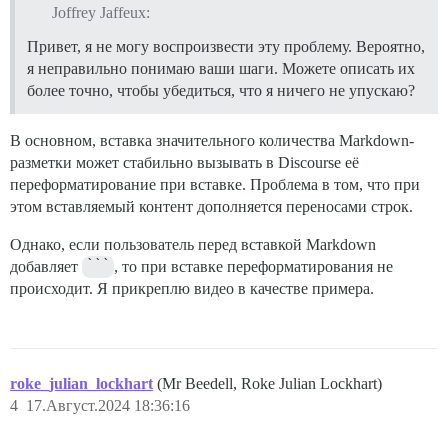
1. > Добавить медицинский документ

Joffrey Jaffeux:
1. > Пол

1. > Добавить изображение

Привет, я не могу воспроизвести эту проблему. Вероятно,
1. > Рост

#### **ЧЛЕНСТВО**

я неправильно понимаю ваши шаги. Можете описать их
1. > Номер

более точно, чтобы убедиться, что я ничего не упускаю?
1. > Группа

1. > Веб-сайт

1. > Категория прав

1. > Телефон

В основном, вставка значительного количества Markdown-
1. > Имя члена

1. > Условия/Ограничения

разметки может стабильно вызывать в Discourse её
1. > Член с

переформатирование при вставке. Проблема в том, что при
1. > Дата истечения срока

1. > Штат

этом вставляемый контент дополняется переносами строк.
1. > ID члена

1. > PIN

1. > Страна

1. > Член с

Однако, если пользователь перед вставкой Markdown
1. > Номер службы поддержки

добавляет
```
, то при вставке переформатирования не
1. > Дата истечения срока

1. > Телефон для бронирования

происходит. Я прикреплю видео в качестве примера.
1. > Веб-сайт

1. > Добавить изображение лицевой стороны

#### **ЛИЦЕНЗИЯ НА ОРУЖИЕ**

1. > Добавить изображение оборотной стороны

1. > Класс

#### **УДОСТОВЕРЕНИЕ ЛИЧНОСТИ (ГОСУДАРСТВЕННОЕ)**
roke_julian_lockhart
(Mr Beedell, Roke Julian Lockhart)
1. > Номер лицензии

4
17.Август.2024 18:36:16
1. > Дата истечения срока

1. > Полное имя

1. > Дата выдачи

1. > Город/Населенный пункт выдачи
