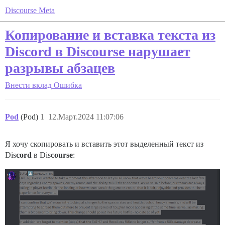
Discourse Meta
Копирование и вставка текста из
Discord в Discourse нарушает
разрывы абзацев
Внести вклад
Ошибка
Pod
(Pod)
1
12.Март.2024 11:07:06
Я хочу скопировать и вставить этот выделенный текст из
Dis
cord
в Dis
course
: