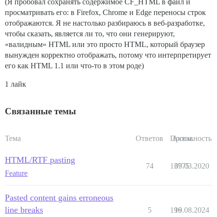
(Я пробовал сохранять содержимое CF_HTML в файл и
просматривать его: в Firefox, Chrome и Edge переносы строк
отображаются. Я не настолько разбираюсь в веб-разработке,
чтобы сказать, является ли то, что они генерируют,
«валидным» HTML или это просто HTML, который браузер
вынужден корректно отображать, потому что интерпретирует
его как HTML 1.1 или что-то в этом роде)
1 лайк
Связанные темы
Тема
Ответов
Просм.
Активность
HTML/RTF pasting
74
13775
09.03.2020
Feature
Pasted content gains erroneous
line breaks
5
196
19.08.2024