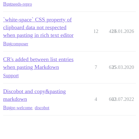
Bug
needs-repro
`white-space` CSS property of
clipboard data not respected
12
423
16.01.2026
when pasting in rich text editor
Bug
composer
CR's added between list entries
when pasting Markdown
7
635
25.03.2020
Support
Discobot and copy&pasting
markdown
4
662
23.07.2022
Bug
pr-welcome
,
discobot