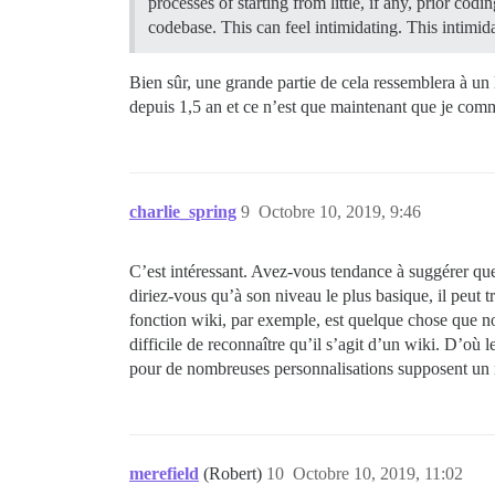
processes of starting from little, if any, prior co
codebase. This can feel intimidating. This intimid
Bien sûr, une grande partie de cela ressemblera à u
depuis 1,5 an et ce n’est que maintenant que je com
charlie_spring
9
Octobre 10, 2019, 9:46
C’est intéressant. Avez-vous tendance à suggérer q
diriez-vous qu’à son niveau le plus basique, il peut
fonction wiki, par exemple, est quelque chose que no
difficile de reconnaître qu’il s’agit d’un wiki. D’où 
pour de nombreuses personnalisations supposent un 
merefield
(Robert)
10
Octobre 10, 2019, 11:02