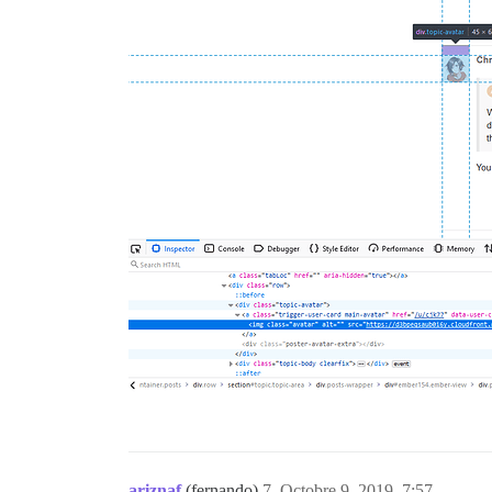
ariznaf
(fernando)
7
Octobre 9, 2019, 7:57