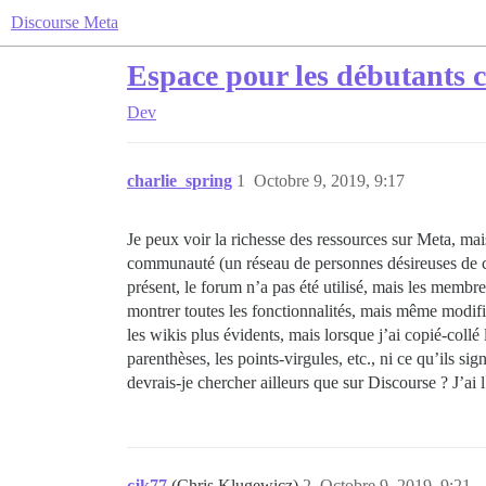
Discourse Meta
Espace pour les débutants 
Dev
charlie_spring
1
Octobre 9, 2019, 9:17
Je peux voir la richesse des ressources sur Meta, m
communauté (un réseau de personnes désireuses de co
présent, le forum n’a pas été utilisé, mais les membr
montrer toutes les fonctionnalités, mais même modifi
les wikis plus évidents, mais lorsque j’ai copié-collé 
parenthèses, les points-virgules, etc., ni ce qu’ils s
devrais-je chercher ailleurs que sur Discourse ? J’
cjk77
(Chris Klugewicz)
2
Octobre 9, 2019, 9:21