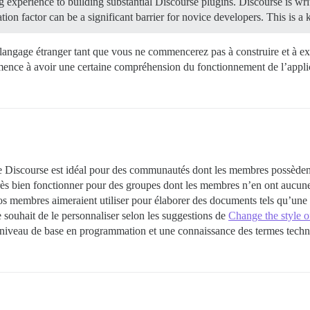
ding experience to building substantial Discourse plugins. Discourse is w
ation factor can be a significant barrier for novice developers. This is 
n langage étranger tant que vous ne commencerez pas à construire et à 
mence à avoir une certaine compréhension du fonctionnement de l’appli
ue Discourse est idéal pour des communautés dont les membres possèden
 très bien fonctionner pour des groupes dont les membres n’en ont aucune
s membres aimeraient utiliser pour élaborer des documents tels qu’une 
le souhait de le personnaliser selon les suggestions de
Change the style o
niveau de base en programmation et une connaissance des termes techn