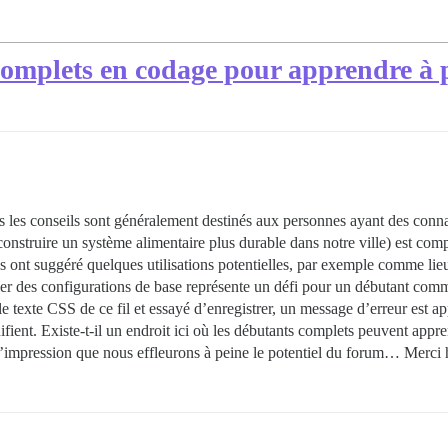
complets en codage pour apprendre à 
ais les conseils sont généralement destinés aux personnes ayant des con
nstruire un système alimentaire plus durable dans notre ville) est co
es ont suggéré quelques utilisations potentielles, par exemple comme lieu
er des configurations de base représente un défi pour un débutant comme
le texte CSS de ce fil et essayé d’enregistrer, un message d’erreur est app
ignifient. Existe-t-il un endroit ici où les débutants complets peuvent app
ai l’impression que nous effleurons à peine le potentiel du forum… Merc