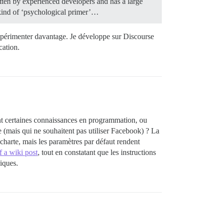
ritten by experienced developers and has a large
a kind of ‘psychological primer’…
expérimenter davantage. Je développe sur Discourse
cation.
t certaines connaissances en programmation, ou
 (mais qui ne souhaitent pas utiliser Facebook) ? La
charte, mais les paramètres par défaut rendent
f a wiki post
, tout en constatant que les instructions
iques.