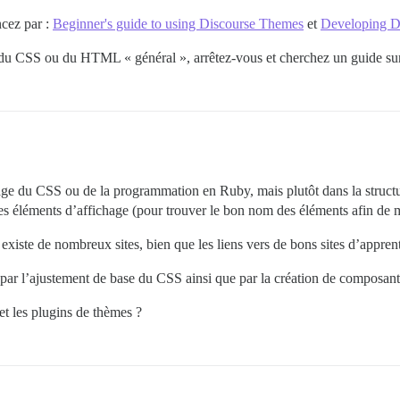
ncez par :
Beginner's guide to using Discourse Themes
et
Developing 
du CSS ou du HTML « général », arrêtez-vous et cherchez un guide sur 
sage du CSS ou de la programmation en Ruby, mais plutôt dans la struct
es éléments d’affichage (pour trouver le bon nom des éléments afin de mo
xiste de nombreux sites, bien que les liens vers de bons sites d’apprent
sé par l’ajustement de base du CSS ainsi que par la création de composant
et les plugins de thèmes ?