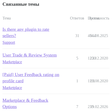
Связанные темы
Тема
Ответов
Просм.
Активность
Is there any plugin to rate
sellers?
31
4544
01.08.2025
Support
User Trade & Review System
5
1250
12.12.2020
Marketplace
[Paid] User Feedback rating on
profile card
1
1111
23.08.2020
Marketplace
Marketplace & Feedback
Options
7
235
19.02.2026