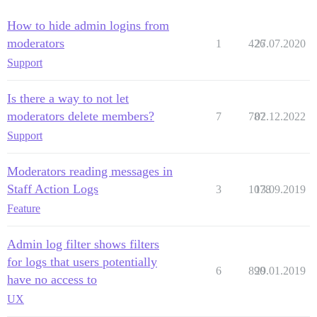
How to hide admin logins from
moderators
1
426
27.07.2020
Support
Is there a way to not let
moderators delete members?
7
787
02.12.2022
Support
Moderators reading messages in
Staff Action Logs
3
1078
13.09.2019
Feature
Admin log filter shows filters
for logs that users potentially
6
890
29.01.2019
have no access to
UX