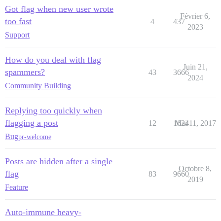
Got flag when new user wrote
Février 6,
too fast
4
437
2023
Support
How do you deal with flag
Juin 21,
spammers?
43
3666
2024
Community Building
Replying too quickly when
flagging a post
12
1624
Mai 11, 2017
Bug
pr-welcome
Posts are hidden after a single
Octobre 8,
flag
83
9660
2019
Feature
Auto-immune heavy-