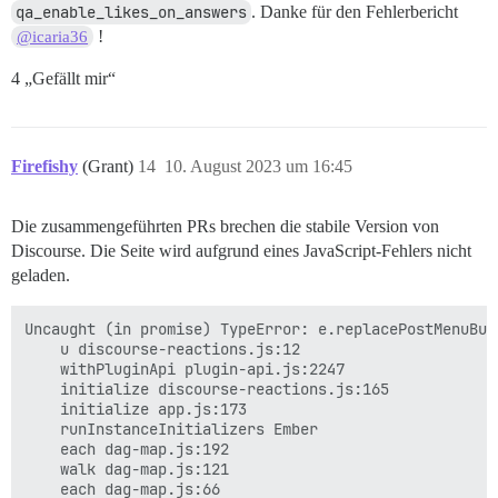
qa_enable_likes_on_answers
. Danke für den Fehlerbericht
!
@icaria36
4 „Gefällt mir“
Firefishy
(Grant)
14
10. August 2023 um 16:45
Die zusammengeführten PRs brechen die stabile Version von
Discourse. Die Seite wird aufgrund eines JavaScript-Fehlers nicht
geladen.
Uncaught (in promise) TypeError: e.replacePostMenuBut
    u discourse-reactions.js:12

    withPluginApi plugin-api.js:2247

    initialize discourse-reactions.js:165

    initialize app.js:173

    runInstanceInitializers Ember

    each dag-map.js:192

    walk dag-map.js:121

    each dag-map.js:66
