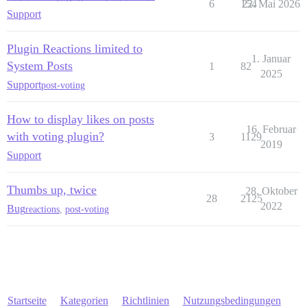
6
154
22. Mai 2026
Support
Plugin Reactions limited to
1. Januar
System Posts
1
82
2025
Support
post-voting
How to display likes on posts
16. Februar
with voting plugin?
3
1129
2019
Support
Thumbs up, twice
28. Oktober
28
2125
2022
Bug
reactions
,
post-voting
Startseite
Kategorien
Richtlinien
Nutzungsbedingungen