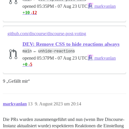
opened
05:35PM - 07 Aug 23 UTC
markvanlan
+10
-12
github.com/discourse/discourse-post-voting
DEV: Remove CSS to hide reactions always
main
unhide-reactions
←
opened
05:37PM - 07 Aug 23 UTC
markvanlan
+0
-5
9 „Gefällt mir“
markvanlan
13
9. August 2023 um 20:14
Die PRs wurden zusammengeführt und nun (wenn Ihre Discourse-
Instanz aktualisiert wurde) respektieren Reaktionen die Einstellung