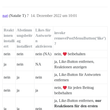
nat
(Natalie T)
7
14. Dezember 2022 um 10:01
Reakt
Abstimm
Likes für
invoke
ionen
ungsbeitr
Antworte
removePostMenuButton(‘like’)
installi
ag
n
?
ert
installiert
aktivieren
nein
nein
nein (NA)
nein,
beibehalten
ja, Like-Button entfernen,
ja
nein
NA
Reaktionen anzeigen
ja, Like-Button für Antworten
nein
ja
nein
entfernen
nein,
für jeden Beitrag
nein
ja
ja
beibehalten
ja, Like-Button entfernen,
nur
Reaktionen für den ersten
ja
ja
nein