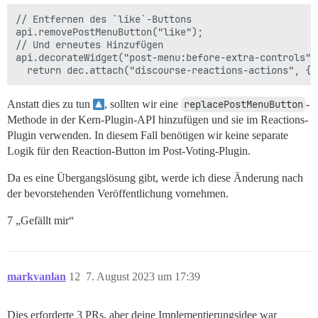
// Entfernen des `like`-Buttons

api.removePostMenuButton("like");

// Und erneutes Hinzufügen

api.decorateWidget("post-menu:before-extra-controls", 
Anstatt dies zu tun
, sollten wir eine
replacePostMenuButton
-
Methode in der Kern-Plugin-API hinzufügen und sie im Reactions-
Plugin verwenden. In diesem Fall benötigen wir keine separate
Logik für den Reaction-Button im Post-Voting-Plugin.
Da es eine Übergangslösung gibt, werde ich diese Änderung nach
der bevorstehenden Veröffentlichung vornehmen.
7 „Gefällt mir“
markvanlan
12
7. August 2023 um 17:39
Dies erforderte 3 PRs, aber deine Implementierungsidee war