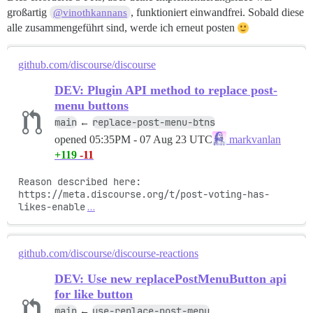
großartig
, funktioniert einwandfrei. Sobald diese
@vinothkannans
alle zusammengeführt sind, werde ich erneut posten
github.com/discourse/discourse
DEV: Plugin API method to replace post-
menu buttons
main
replace-post-menu-btns
←
opened
05:35PM - 07 Aug 23 UTC
markvanlan
+119
-11
Reason described here: 
https://meta.discourse.org/t/post-voting-has-
likes-enable
…
github.com/discourse/discourse-reactions
DEV: Use new replacePostMenuButton api
for like button
main
use-replace-post-menu
←