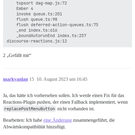
    topsort dag-map.js:72

    Ember 4

    invoke queue.ts:201

    flush queue.ts:98

    flush deferred-action-queues.ts:75

    _end index.ts:616

    _boundAutorunEnd index.ts:257

2 „Gefällt mir“
markvanlan
15
10. August 2023 um 16:45
Ja, das hätte ich vorhersehen sollen. Ich werde einen Fix für das
Reactions-Plugin pushen, der einen Fallback implementiert, wenn
replacePostMenuButton
nicht vorhanden ist.
Bearbeiten: Ich habe
eine Änderung
zusammengeführt, die
Abwärtskompatibilität hinzufügt.