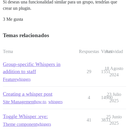
Si deseas una funcionalidad similar para un grupo, tendrías que
crear un plugin.
3 Me gusta
Temas relacionados
Tema
Respuestas
Vistas
Actividad
Group-specific Whispers in
18 Agosto
addition to staff
29
1551
2024
Feature
whispers
Creating a whisper post
23 Julio
4
14900
2025
Site Management
how-to
,
whispers
Toggle Whisper :eye:
25 Junio
41
3833
2025
Theme component
whispers