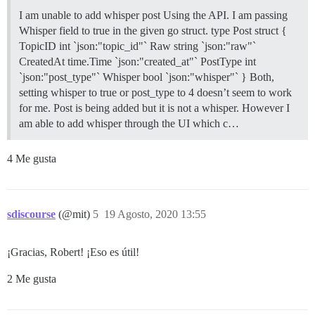
I am unable to add whisper post Using the API. I am passing
Whisper field to true in the given go struct. type Post struct {
TopicID int `json:"topic_id"` Raw string `json:"raw"`
CreatedAt time.Time `json:"created_at"` PostType int
`json:"post_type"` Whisper bool `json:"whisper"` } Both,
setting whisper to true or post_type to 4 doesn’t seem to work
for me. Post is being added but it is not a whisper. However I
am able to add whisper through the UI which c…
4 Me gusta
sdiscourse
(@mit)
5
19 Agosto, 2020 13:55
¡Gracias, Robert! ¡Eso es útil!
2 Me gusta