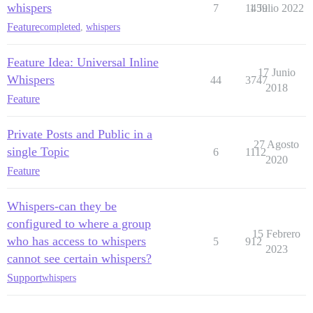
whispers
7
1459
1 Julio 2022
Feature
completed
,
whispers
Feature Idea: Universal Inline
17 Junio
Whispers
44
3747
2018
Feature
Private Posts and Public in a
27 Agosto
single Topic
6
1112
2020
Feature
Whispers-can they be
configured to where a group
15 Febrero
who has access to whispers
5
912
2023
cannot see certain whispers?
Support
whispers