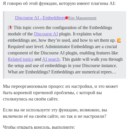
Я говорю об этой функции, которую имеют плагины AI:
Discourse AI - Embeddings
Site Management
This topic covers the configuration of the Embeddings
module of the
Discourse AI
plugin. It explains what
embeddings are, how they’re used, and how to set them up.
Required user level: Administrator Embeddings are a crucial
component of the Discourse AI plugin, enabling features like
Related topics
and
AI search
. This guide will walk you through
the setup and use of embeddings in your Discourse instance.
What are Embeddings? Embeddings are numerical repres…
Мы переорганизовали процесс их настройки, и это может
быть корневой причиной проблемы, с которой вы
столкнулись на своём сайте.
Если вы не используете эту функцию, возможно, вы
включили её на своём сайте, но так и не настроили?
Чтобы открыть консоль, выполните: