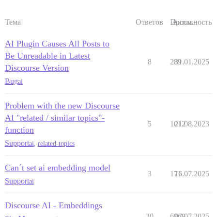
Тема
Ответов
Просм.
Активность
AI Plugin Causes All Posts to
Be Unreadable in Latest
8
289
31.01.2025
Discourse Version
Bug
ai
Problem with the new Discourse
AI "related / similar topics"-
5
1012
21.08.2023
function
Support
ai
,
related-topics
Can´t set ai embedding model
3
171
16.07.2025
Support
ai
Discourse AI - Embeddings
20
6969
07.07.2025